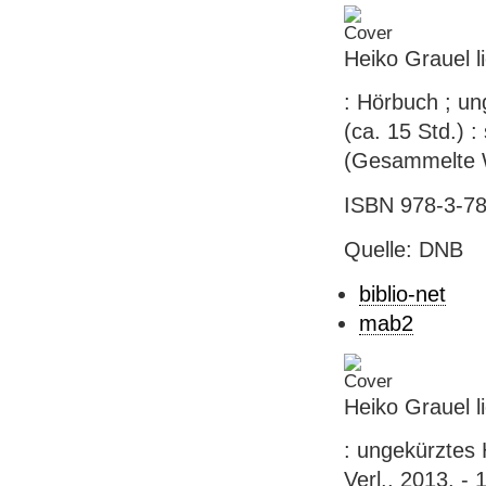
Heiko Grauel l
: Hörbuch ; un
(ca. 15 Std.) :
(Gesammelte W
ISBN 978-3-780
Quelle: DNB
biblio-net
mab2
Heiko Grauel l
: ungekürztes
Verl., 2013. -