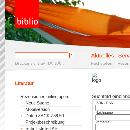
Aktuelles
Serv
aA
aA
Druckansicht
.
Fachstellen
.
Rezen
aA
Literatur
Suchfeld einblen
Rezensionen online open
Neue Suche
ISBN / EAN
Mobilversion
Nachname
Daten ZACK Z39.50
Projektbeschreibung
Vorname
Schnittstelle | API