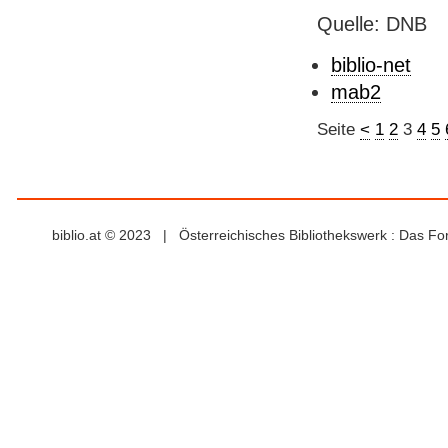
Quelle: DNB
biblio-net
mab2
Seite
<
1
2
3
4
5
biblio.at © 2023 | Österreichisches Bibliothekswerk : Das F