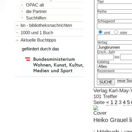
Titel
OPAC alt
die Partner
Reihe
Suchhilfen
Schlagwort
bn - bibliotheksnachrichten
1000 und 1 Buch
und
oder
Aktuelle Buchtipps
Verlag
gefördert durch das
Ersch.-Jahr
bis
Katalog
Rezensent
neue Su
Verlag Karl-May-V
101 Treffer
Seite
<
1
2
3
4
5
Heiko Grauel l