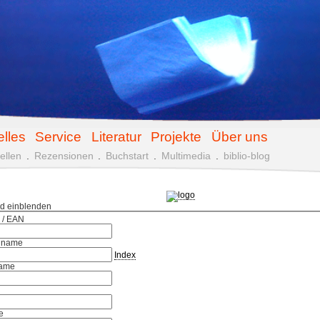
elles
Service
Literatur
Projekte
Über uns
ellen
.
Rezensionen
.
Buchstart
.
Multimedia
.
biblio-blog
ld einblenden
 / EAN
hname
Index
ame
e