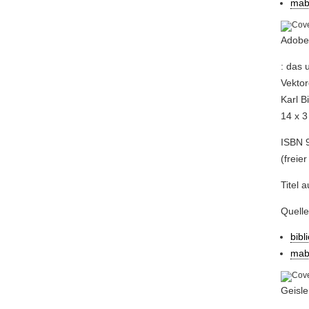
mab
Adobe 
: das 
Vektor
Karl B
14 x 3
ISBN 9
(freier
Titel 
Quell
bibl
mab
Geisle