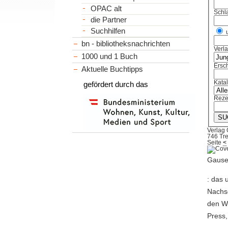
OPAC alt
Schl
die Partner
Suchhilfen
bn - bibliotheksnachrichten
Verl
1000 und 1 Buch
Ersch
Aktuelle Buchtipps
Kata
gefördert durch das
Reze
Verlag 
746 Tre
Seite
<
Gause,
: das 
Nachsc
den Wo
Press,