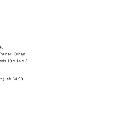
e,
rainer: Orhan
tnis 19 x 14 x 3
.), sfr 64.90