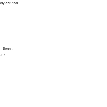
ndy abrufbar
 - Bonn :
ign)