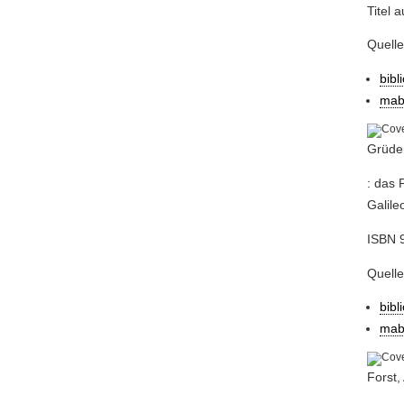
Titel 
Quell
bibl
mab
Grüder
: das 
Galile
ISBN 
Quelle
bibl
mab
Forst,