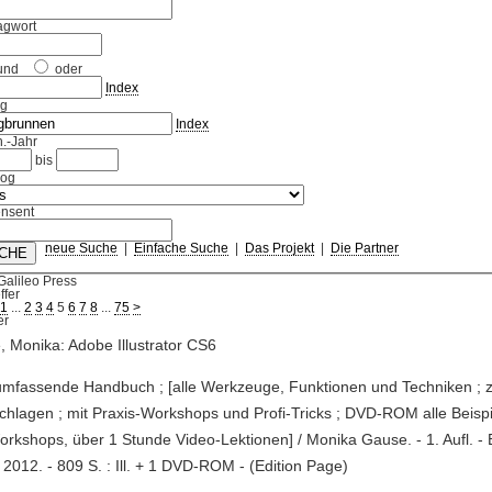
agwort
und
oder
Index
ag
Index
.-Jahr
bis
log
nsent
neue Suche
|
Einfache Suche
|
Das Projekt
|
Die Partner
Galileo Press
ffer
1
...
2
3
4
5
6
7
8
...
75
>
 Monika: Adobe Illustrator CS6
umfassende Handbuch ; [alle Werkzeuge, Funktionen und Techniken ;
hlagen ; mit Praxis-Workshops und Profi-Tricks ; DVD-ROM alle Beisp
rkshops, über 1 Stunde Video-Lektionen] / Monika Gause. - 1. Aufl. - 
 2012. - 809 S. : Ill. + 1 DVD-ROM - (Edition Page)