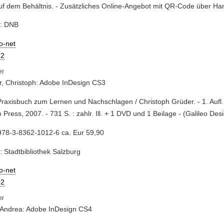
auf dem Behältnis. - Zusätzliches Online-Angebot mit QR-Code über Ha
e: DNB
io-net
2
, Christoph: Adobe InDesign CS3
Praxisbuch zum Lernen und Nachschlagen / Christoph Grüder. - 1. Aufl.
o Press, 2007. - 731 S. : zahlr. Ill. + 1 DVD und 1 Beilage - (Galileo Des
978-3-8362-1012-6 ca. Eur 59,90
: Stadtbibliothek Salzburg
io-net
2
 Andrea: Adobe InDesign CS4