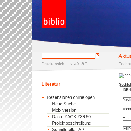
Aktu
aA
aA
Druckansicht
.
Fachst
aA
Literatur
Suchfe
ISBN
Rezensionen online open
Nac
Neue Suche
Vorn
Mobilversion
Daten ZACK Z39.50
Titel
Projektbeschreibung
Reih
Schnittstelle | API