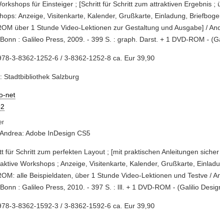
Workshops für Einsteiger ; [Schritt für Schritt zum attraktiven Ergebnis ;
ops: Anzeige, Visitenkarte, Kalender, Grußkarte, Einladung, Briefbogen
M über 1 Stunde Video-Lektionen zur Gestaltung und Ausgabe] / Andr
- Bonn : Galileo Press, 2009. - 399 S. : graph. Darst. + 1 DVD-ROM - (G
978-3-8362-1252-6 / 3-8362-1252-8 ca. Eur 39,90
: Stadtbibliothek Salzburg
io-net
2
 Andrea: Adobe InDesign CS5
itt für Schritt zum perfekten Layout ; [mit praktischen Anleitungen sicher
raktive Workshops ; Anzeige, Visitenkarte, Kalender, Grußkarte, Einladun
M: alle Beispieldaten, über 1 Stunde Video-Lektionen und Testve / An
- Bonn : Galileo Press, 2010. - 397 S. : Ill. + 1 DVD-ROM - (Galilio Desig
978-3-8362-1592-3 / 3-8362-1592-6 ca. Eur 39,90