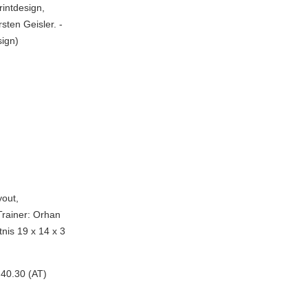
rintdesign,
sten Geisler. -
sign)
yout,
Trainer: Orhan
tnis 19 x 14 x 3
 40.30 (AT)