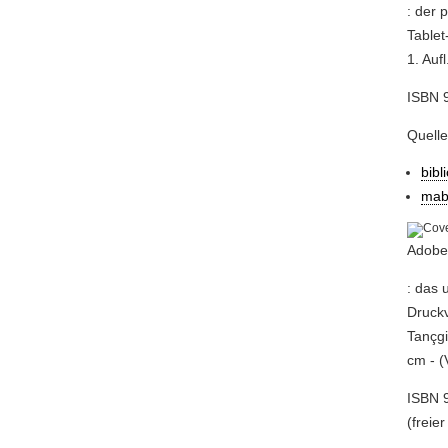
: der 
Tablet
1. Auf
ISBN 
Quelle
bibl
mab
Adobe
: das 
Druckv
Tançgi
cm - (
ISBN 9
(freier