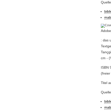
Quelle
bibl
mab
Adobe
: das 
Textge
Tançgi
cm - (
ISBN 9
(freier
Titel 
Quell
bibl
mab