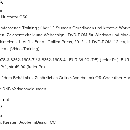
2
Illustrator CS6
umfassende Training ; über 12 Stunden Grundlagen und kreative Work
en, Zeichentechnik und Webdesign ; DVD-ROM für Windows und Mac / 
ihlmeier. - 1. Aufl. - Bonn : Galileo Press, 2012. - 1 DVD-ROM; 12 cm, i
 cm - (Video-Training)
78-3-8362-1903-7 / 3-8362-1903-4 : EUR 39.90 (DE) (freier Pr.), EUR
 Pr.), sfr 49.90 (freier Pr.)
auf dem Behältnis. - Zusätzliches Online-Angebot mit QR-Code über Ha
e: DNB Verlagsmeldungen
io-net
2
r, Karsten: Adobe InDesign CC