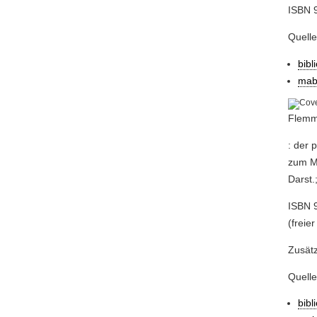
ISBN 
Quelle
bibl
mab
Flemmi
: der 
zum Mi
Darst.
ISBN 9
(freier
Zusätz
Quell
bibl