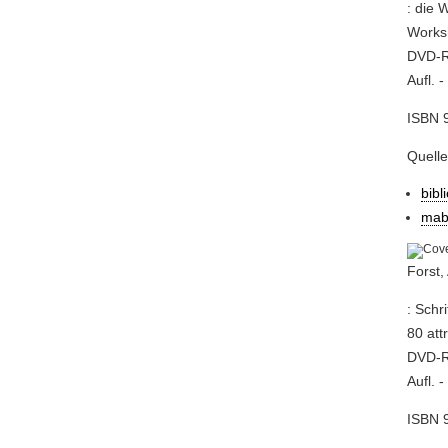
: die 
Worksh
DVD-RO
Aufl. 
ISBN 
Quelle
bibl
mab
Forst,
: Schr
80 att
DVD-RO
Aufl. 
ISBN 