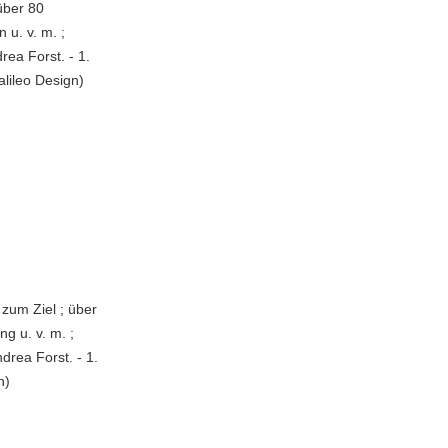
 über 80
 u. v. m. ;
ea Forst. - 1.
alileo Design)
 zum Ziel ; über
g u. v. m. ;
drea Forst. - 1.
n)