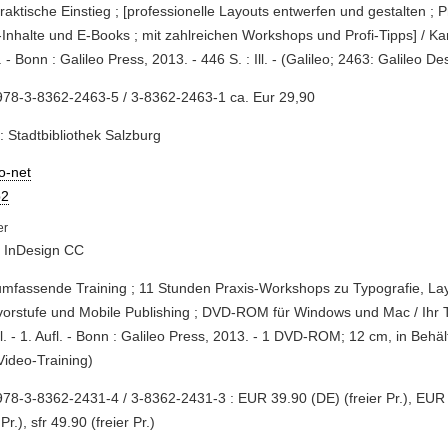
praktische Einstieg ; [professionelle Layouts entwerfen und gestalten ; P
-Inhalte und E-Books ; mit zahlreichen Workshops und Profi-Tipps] / Kar
l. - Bonn : Galileo Press, 2013. - 446 S. : Ill. - (Galileo; 2463: Galileo De
978-3-8362-2463-5 / 3-8362-2463-1 ca. Eur 29,90
: Stadtbibliothek Salzburg
io-net
2
 InDesign CC
umfassende Training ; 11 Stunden Praxis-Workshops zu Typografie, La
orstufe und Mobile Publishing ; DVD-ROM für Windows und Mac / Ihr 
l. - 1. Aufl. - Bonn : Galileo Press, 2013. - 1 DVD-ROM; 12 cm, in Behäl
Video-Training)
78-3-8362-2431-4 / 3-8362-2431-3 : EUR 39.90 (DE) (freier Pr.), EUR
 Pr.), sfr 49.90 (freier Pr.)