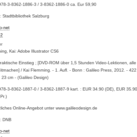
978-3-8362-1886-3 / 3-8362-1886-0 ca. Eur 59,90
: Stadtbibliothek Salzburg
io-net
2
ng, Kai: Adobe Illustrator CS6
praktische Einstieg ; [DVD-ROM über 1,5 Stunden Video-Lektionen, alle
tmachen] / Kai Flemming. - 1. Aufl. - Bonn : Galileo Press, 2012. - 422 S.
; 23 cm - (Galileo Design)
78-3-8362-1887-0 / 3-8362-1887-9 kart. : EUR 34.90 (DE), EUR 35.90 
 Pr.)
liches Online-Angebot unter www.galileodesign.de
e: DNB
io-net