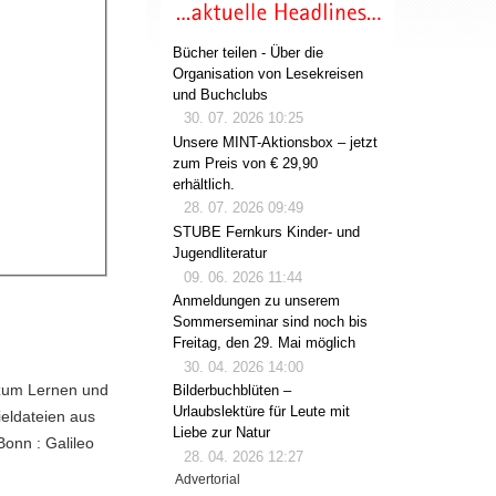
Bücher teilen - Über die
Organisation von Lesekreisen
und Buchclubs
30. 07. 2026 10:25
Unsere MINT-Aktionsbox – jetzt
zum Preis von € 29,90
erhältlich.
28. 07. 2026 09:49
STUBE Fernkurs Kinder- und
Jugendliteratur
09. 06. 2026 11:44
Anmeldungen zu unserem
Sommerseminar sind noch bis
Freitag, den 29. Mai möglich
30. 04. 2026 14:00
 zum Lernen und
Bilderbuchblüten –
Urlaubslektüre für Leute mit
ieldateien aus
Liebe zur Natur
Bonn : Galileo
28. 04. 2026 12:27
Advertorial