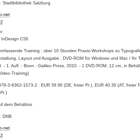
: Stadtbibliothek Salzburg
io-net
2
 InDesign CS5
umfassende Training ; über 10 Stunden Praxis-Workshops zu Typografi
staltung, Layout und Ausgabe ; DVD-ROM für Windows und Mac / Ihr T
l. - 1. Aufl. - Bonn : Galileo Press, 2010. - 1 DVD-ROM; 12 cm, in Behäl
Video-Training)
78-3-8362-1573-2 : EUR 39.90 (DE, freier Pr.), EUR 40.30 (AT, freier Pr
 Pr.)
auf dem Behältnis
e: DNB
io-net
2