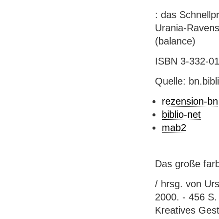
: das Schnellp
Urania-Ravensbu
(balance)
ISBN 3-332-015
Quelle: bn.bib
rezension-bn
biblio-net
mab2
Das große farb
/ hrsg. von Urs
2000. - 456 S. 
Kreatives Gest