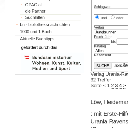
OPAC alt
Schlagwort
die Partner
Suchhilfen
und
oder
bn - bibliotheksnachrichten
Verlag
1000 und 1 Buch
Ersch.-Jahr
Aktuelle Buchtipps
bis
Katalog
gefördert durch das
Rezensent
neue Su
Verlag Urania-Ra
32 Treffer
Seite
<
1
2
3
4
>
Löw, Heidemari
: mit Erste-Hi
Urania-Ravensbu