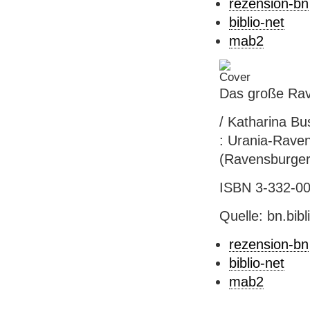
rezension-bn
biblio-net
mab2
Das große Rav
/ Katharina Bus
: Urania-Raven
(Ravensburger 
ISBN 3-332-008
Quelle: bn.bib
rezension-bn
biblio-net
mab2