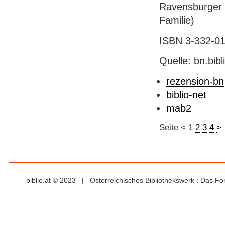
Ravensburger V
Familie)
ISBN 3-332-010
Quelle: bn.bib
rezension-bn
biblio-net
mab2
Seite
<
1
2
3
4
>
biblio.at © 2023 | Österreichisches Bibliothekswerk : Das F