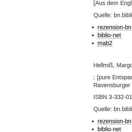
[Aus dem Engl.
Quelle: bn.bib
rezension-bn
biblio-net
mab2
Hellmiß, Margo
: [pure Entspan
Ravensburger Ve
ISBN 3-332-015
Quelle: bn.bib
rezension-bn
biblio-net