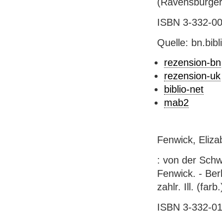
(Ravensburger
ISBN 3-332-007
Quelle: bn.bib
rezension-bn
rezension-uk
biblio-net
mab2
Fenwick, Eliza
: von der Schw
Fenwick. - Ber
zahlr. Ill. (fa
ISBN 3-332-011