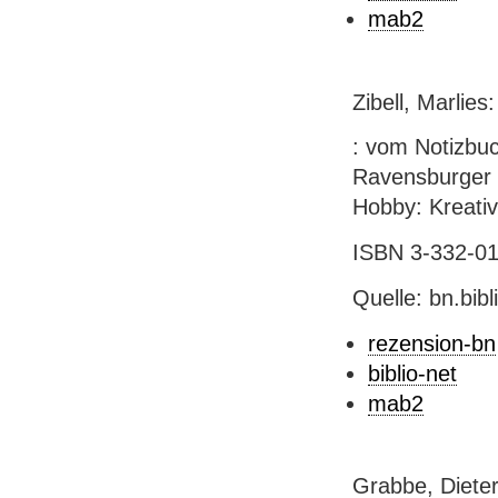
mab2
Zibell, Marlie
: vom Notizbuch
Ravensburger Ve
Hobby: Kreativ
ISBN 3-332-012
Quelle: bn.bib
rezension-bn
biblio-net
mab2
Grabbe, Dieter