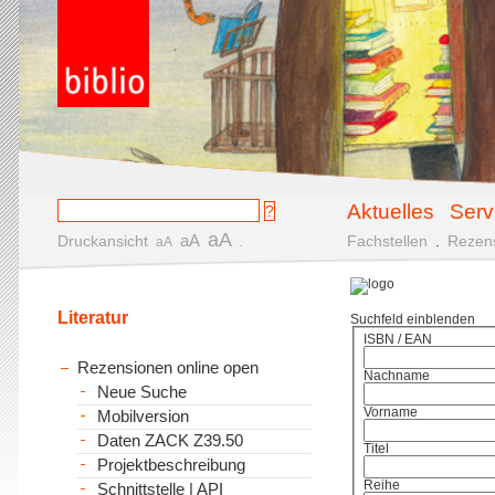
Aktuelles
Serv
aA
aA
Druckansicht
.
Fachstellen
.
Rezen
aA
Literatur
Suchfeld einblenden
ISBN / EAN
Rezensionen online open
Nachname
Neue Suche
Vorname
Mobilversion
Daten ZACK Z39.50
Titel
Projektbeschreibung
Reihe
Schnittstelle | API