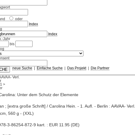
agwort
und
oder
Index
ag
Index
.-Jahr
bis
log
nsent
neue Suche
|
Einfache Suche
|
Das Projekt
|
Die Partner
AAVAA- Verl.
r
1
>
Carolina: Unter dem Schutz der Elemente
n ; [extra große Schrift] / Carolina Hein. - 1. Aufl. - Berlin : AAVAA- Verl
 cm, 560 g - (XXL)
78-3-86254-872-9 kart. : EUR 11.95 (DE)