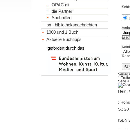
OPAC alt
Schl
die Partner
Suchhilfen
bn - bibliotheksnachrichten
Verl
1000 und 1 Buch
Ersch
Aktuelle Buchtipps
Kata
gefördert durch das
Reze
Verlag 
1 Treffe
Seite
<
Hein, 
: Roma
S.; 20
ISBN 9