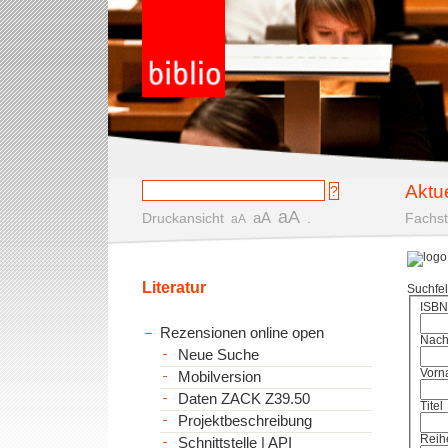
Aktu
aA
aA
Druckansicht
.
Fachst
aA
Literatur
Suchfe
ISBN
Rezensionen online open
Nac
Neue Suche
Vorn
Mobilversion
Daten ZACK Z39.50
Titel
Projektbeschreibung
Reih
Schnittstelle | API