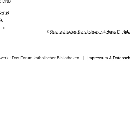
e: DNB
io-net
2
1
>
©
Österreichisches Bibliothekswerk
&
Horus IT
|
Nutz
kswerk : Das Forum katholischer Bibliotheken |
Impressum & Datensch