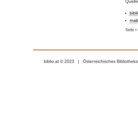
Quell
bibl
mab
Seite
<
biblio.at © 2023 | Österreichisches Bibliothe