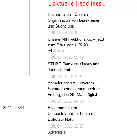
Bücher teilen - Über die
Organisation von Lesekreisen
und Buchclubs
30. 07. 2026 10:25
Unsere MINT-Aktionsbox – jetzt
zum Preis von € 29,90
erhältlich.
28. 07. 2026 09:49
STUBE Fernkurs Kinder- und
Jugendliteratur
09. 06. 2026 11:44
Anmeldungen zu unserem
Sommerseminar sind noch bis
Freitag, den 29. Mai möglich
30. 04. 2026 14:00
., 2011. - 551
Bilderbuchblüten –
Urlaubslektüre für Leute mit
Liebe zur Natur
28. 04. 2026 12:27
Advertorial