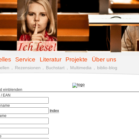
elles
Service
Literatur
Projekte
Über uns
ellen
.
Rezensionen
.
Buchstart
.
Multimedia
.
biblio-blog
ld einblenden
 / EAN
hname
Index
ame
e