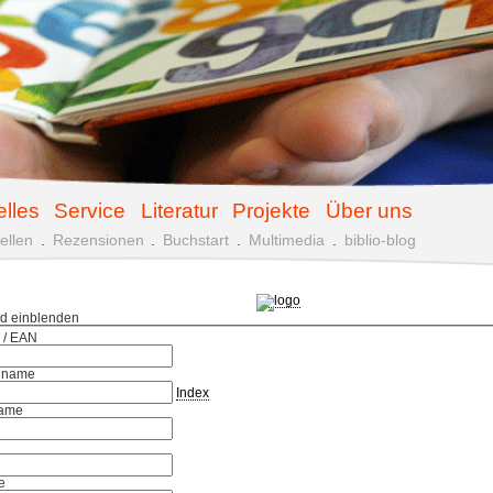
elles
Service
Literatur
Projekte
Über uns
ellen
.
Rezensionen
.
Buchstart
.
Multimedia
.
biblio-blog
ld einblenden
 / EAN
hname
Index
ame
e