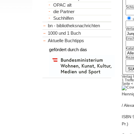
OPAC alt
Schl
die Partner
Suchhilfen
bn - bibliotheksnachrichten
Verl
1000 und 1 Buch
Ersch
Aktuelle Buchtipps
Kata
gefördert durch das
Reze
Verlag 
1 Treffe
Seite
<
Hennig
/ Alex
ISBN 9
Pr.)