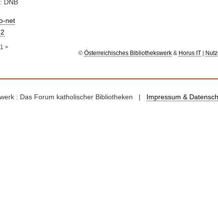
e: DNB
io-net
2
1
>
©
Österreichisches Bibliothekswerk
&
Horus IT
|
Nutz
kswerk : Das Forum katholischer Bibliotheken |
Impressum & Datensch