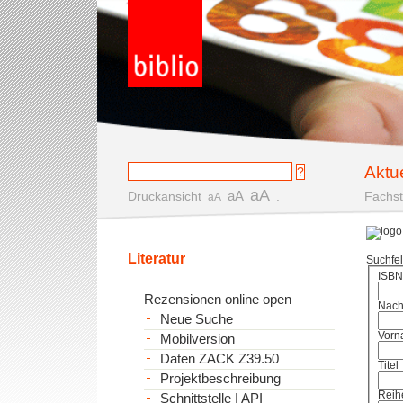
Aktu
aA
aA
Druckansicht
.
Fachst
aA
Literatur
Suchfe
ISBN
Rezensionen online open
Nac
Neue Suche
Vorn
Mobilversion
Daten ZACK Z39.50
Titel
Projektbeschreibung
Reih
Schnittstelle | API