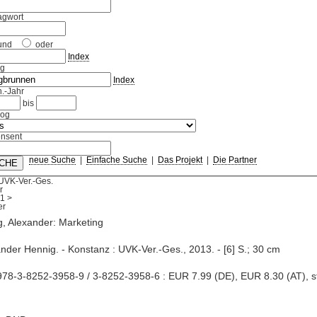
agwort
und
oder
Index
ag
Index
.-Jahr
bis
log
nsent
neue Suche
|
Einfache Suche
|
Das Projekt
|
Die Partner
UVK-Ver.-Ges.
r
1
>
, Alexander: Marketing
ander Hennig. - Konstanz : UVK-Ver.-Ges., 2013. - [6] S.; 30 cm
78-3-8252-3958-9 / 3-8252-3958-6 : EUR 7.99 (DE), EUR 8.30 (AT), sfr