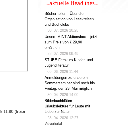
Bücher teilen - Über die
Organisation von Lesekreisen
und Buchclubs
30. 07. 2026 10:25
Unsere MINT-Aktionsbox – jetzt
zum Preis von € 29,90
erhältlich.
28. 07. 2026 09:49
STUBE Fernkurs Kinder- und
Jugendliteratur
09. 06. 2026 11:44
Anmeldungen zu unserem
Sommerseminar sind noch bis
Freitag, den 29. Mai möglich
30. 04. 2026 14:00
Bilderbuchblüten –
Urlaubslektüre für Leute mit
 11.90 (freier
Liebe zur Natur
28. 04. 2026 12:27
Advertorial