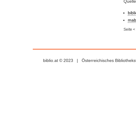
Quell
bibl
mab
Seite
<
biblio.at © 2023 | Österreichisches Bibliothe