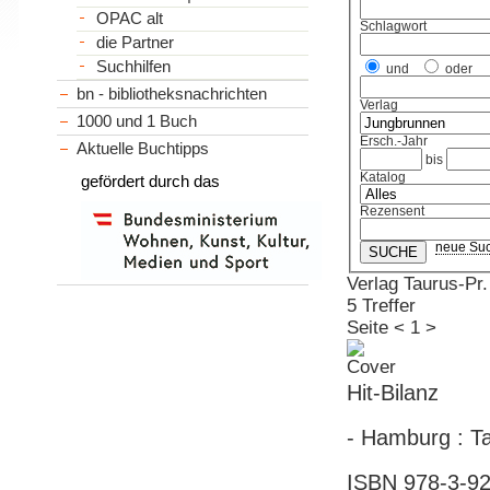
OPAC alt
Schlagwort
die Partner
Suchhilfen
und
oder
bn - bibliotheksnachrichten
Verlag
1000 und 1 Buch
Ersch.-Jahr
Aktuelle Buchtipps
bis
Katalog
gefördert durch das
Rezensent
neue Su
Verlag Taurus-Pr.
5 Treffer
Seite
<
1
>
Hit-Bilanz
- Hamburg : Ta
ISBN 978-3-92