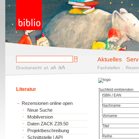
Aktuelles
Serv
aA
aA
Druckansicht
.
Fachstellen
.
Rezen
aA
Literatur
Suchfeld einblenden
ISBN / EAN
Rezensionen online open
Nachname
Neue Suche
Vorname
Mobilversion
Daten ZACK Z39.50
Titel
Projektbeschreibung
Reihe
Schnittstelle | API