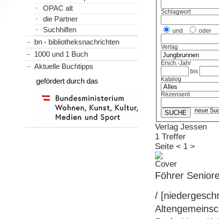
OPAC alt
Schlagwort
die Partner
Suchhilfen
und
oder
bn - bibliotheksnachrichten
Verlag
1000 und 1 Buch
Ersch.-Jahr
Aktuelle Buchtipps
bis
Katalog
gefördert durch das
Rezensent
neue Su
Verlag Jessen
1 Treffer
Seite
<
1
>
Föhrer Senior
/ [niedergesch
Altengemeinsch