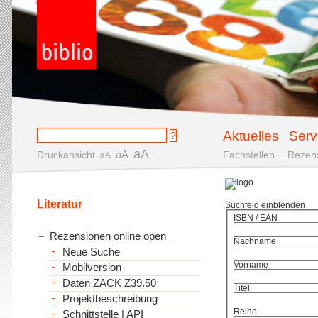
Aktuelles
Serv
aA
aA
Druckansicht
.
Fachstellen
.
Rezen
aA
Literatur
Suchfeld einblenden
ISBN / EAN
Rezensionen online open
Nachname
Neue Suche
Vorname
Mobilversion
Daten ZACK Z39.50
Titel
Projektbeschreibung
Reihe
Schnittstelle | API