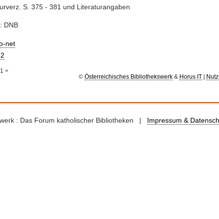
turverz. S. 375 - 381 und Literaturangaben
e: DNB
io-net
2
1
>
©
Österreichisches Bibliothekswerk
&
Horus IT
|
Nutz
kswerk : Das Forum katholischer Bibliotheken |
Impressum & Datensch