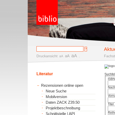
Aktu
aA
aA
Druckansicht
.
Fachst
aA
Literatur
Suchfe
ISBN
Rezensionen online open
Nac
Neue Suche
Vorn
Mobilversion
Daten ZACK Z39.50
Titel
Projektbeschreibung
Reih
Schnittstelle | API