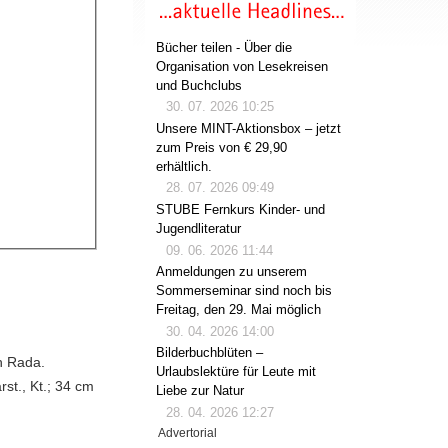
Bücher teilen - Über die
Organisation von Lesekreisen
und Buchclubs
30. 07. 2026 10:25
Unsere MINT-Aktionsbox – jetzt
zum Preis von € 29,90
erhältlich.
28. 07. 2026 09:49
STUBE Fernkurs Kinder- und
Jugendliteratur
09. 06. 2026 11:44
Anmeldungen zu unserem
Sommerseminar sind noch bis
Freitag, den 29. Mai möglich
30. 04. 2026 14:00
Bilderbuchblüten –
h Rada.
Urlaubslektüre für Leute mit
rst., Kt.; 34 cm
Liebe zur Natur
28. 04. 2026 12:27
Advertorial