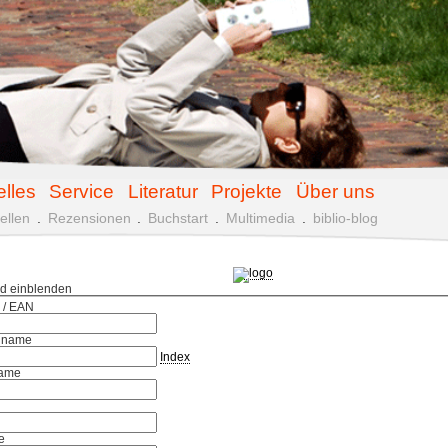
elles
Service
Literatur
Projekte
Über uns
ellen
.
Rezensionen
.
Buchstart
.
Multimedia
.
biblio-blog
ld einblenden
 / EAN
hname
Index
ame
e