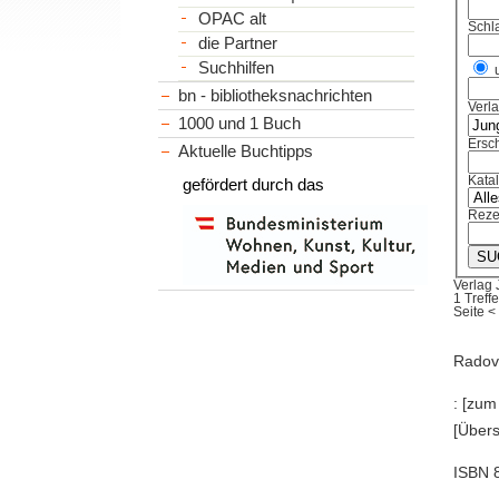
OPAC alt
Schl
die Partner
Suchhilfen
bn - bibliotheksnachrichten
Verl
1000 und 1 Buch
Ersch
Aktuelle Buchtipps
Kata
gefördert durch das
Reze
Verlag 
1 Treffe
Seite
<
Radov
: [zum
[Übers
ISBN 