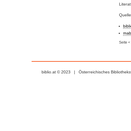
Litera
Quell
bibl
mab
Seite
<
biblio.at © 2023 | Österreichisches Bibliothe