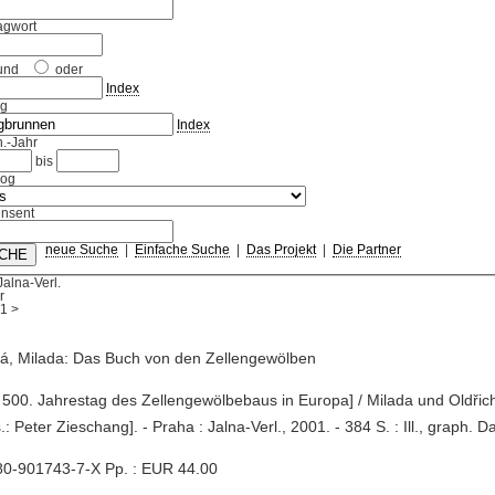
agwort
und
oder
Index
ag
Index
.-Jahr
bis
log
nsent
neue Suche
|
Einfache Suche
|
Das Projekt
|
Die Partner
Jalna-Verl.
r
1
>
á, Milada: Das Buch von den Zellengewölben
 500. Jahrestag des Zellengewölbebaus in Europa] / Milada und Oldřic
.: Peter Zieschang]. - Praha : Jalna-Verl., 2001. - 384 S. : Ill., graph. Da
80-901743-7-X Pp. : EUR 44.00