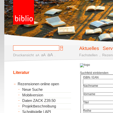
Aktuelles
Serv
aA
aA
Druckansicht
.
Fachstellen
.
Rezen
aA
Literatur
Suchfeld einblenden
ISBN / EAN
Rezensionen online open
Nachname
Neue Suche
Vorname
Mobilversion
Daten ZACK Z39.50
Titel
Projektbeschreibung
Reihe
Schnittstelle | API