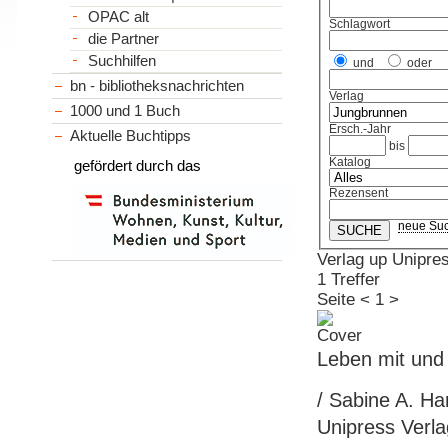
OPAC alt
Schlagwort
die Partner
Suchhilfen
und
oder
bn - bibliotheksnachrichten
Verlag
1000 und 1 Buch
Ersch.-Jahr
Aktuelle Buchtipps
bis
Katalog
gefördert durch das
Rezensent
neue Su
Verlag up Unipre
1 Treffer
Seite
<
1
>
Leben mit und
/ Sabine A. Ha
Unipress Verlag