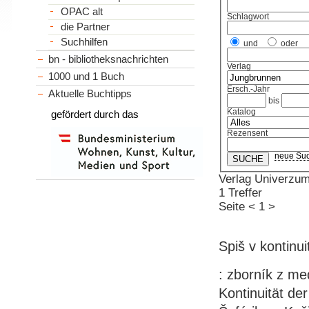
OPAC alt
Schlagwort
die Partner
Suchhilfen
und
oder
bn - bibliotheksnachrichten
Verlag
1000 und 1 Buch
Ersch.-Jahr
Aktuelle Buchtipps
bis
Katalog
gefördert durch das
Rezensent
neue Su
Verlag Univerzu
1 Treffer
Seite
<
1
>
Spiš v kontinu
: zborník z me
Kontinuität der