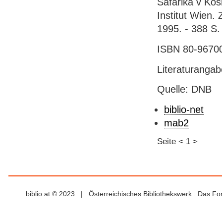
Šafárika v Koš
Institut Wien. 
1995. - 388 S. 
ISBN 80-96700
Literaturanga
Quelle: DNB
biblio-net
mab2
Seite
<
1
>
biblio.at © 2023 | Österreichisches Bibliothekswerk : Das F