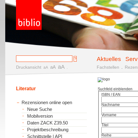
Aktuelles
Serv
aA
aA
Druckansicht
.
Fachstellen
.
Rezen
aA
Literatur
Suchfeld einblenden
ISBN / EAN
Rezensionen online open
Nachname
Neue Suche
Vorname
Mobilversion
Daten ZACK Z39.50
Titel
Projektbeschreibung
Reihe
Schnittstelle | API