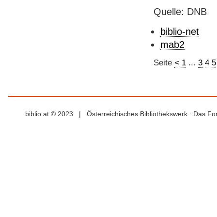
Quelle: DNB
biblio-net
mab2
Seite
<
1
...
3
4
5
biblio.at © 2023 | Österreichisches Bibliothekswerk : Das F