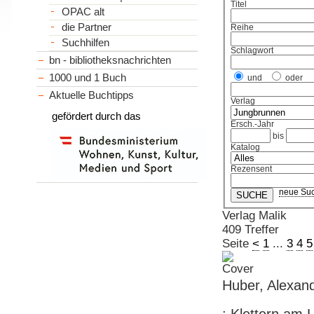
Titel
OPAC alt
die Partner
Reihe
Suchhilfen
Schlagwort
bn - bibliotheksnachrichten
1000 und 1 Buch
und
oder
Aktuelle Buchtipps
Verlag
gefördert durch das
Ersch.-Jahr
bis
Katalog
Rezensent
neue Su
Verlag Malik
409 Treffer
Seite
<
1
...
3
4
5
Huber, Alexand