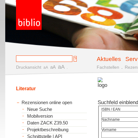
Aktuelles
Serv
aA
aA
Druckansicht
.
Fachstellen
.
Rezen
aA
Literatur
Suchfeld einblen
Rezensionen online open
Neue Suche
ISBN / EAN
Mobilversion
Nachname
Daten ZACK Z39.50
Projektbeschreibung
Vorname
Schnittstelle | API