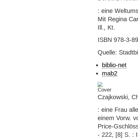
: eine Weltum
Mit Regina Car
Ill., Kt.
ISBN 978-3-89
Quelle: Stadtb
biblio-net
mab2
Czajkowski, C
: eine Frau all
einem Vorw. v
Price-Gschlössl
- 222, [8] S. :