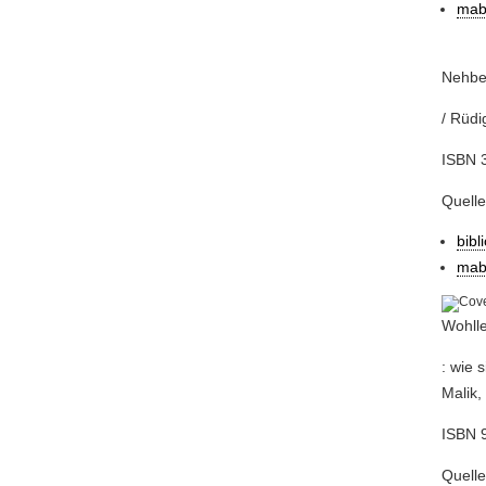
mab
Nehber
/ Rüdi
ISBN 
Quelle
bibl
mab
Wohlle
: wie 
Malik,
ISBN 
Quelle