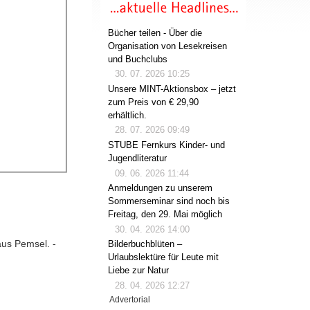
Bücher teilen - Über die
Organisation von Lesekreisen
und Buchclubs
30. 07. 2026 10:25
Unsere MINT-Aktionsbox – jetzt
zum Preis von € 29,90
erhältlich.
28. 07. 2026 09:49
STUBE Fernkurs Kinder- und
Jugendliteratur
09. 06. 2026 11:44
Anmeldungen zu unserem
Sommerseminar sind noch bis
Freitag, den 29. Mai möglich
30. 04. 2026 14:00
aus Pemsel. -
Bilderbuchblüten –
Urlaubslektüre für Leute mit
Liebe zur Natur
28. 04. 2026 12:27
Advertorial