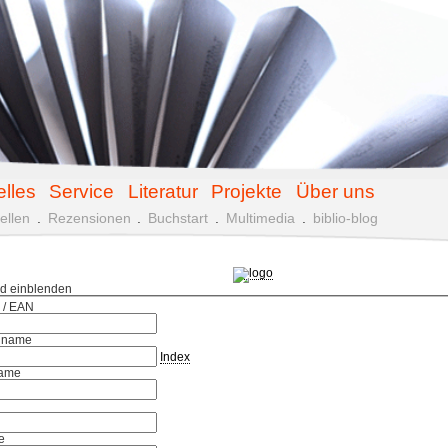
elles
Service
Literatur
Projekte
Über uns
ellen
.
Rezensionen
.
Buchstart
.
Multimedia
.
biblio-blog
ld einblenden
 / EAN
hname
Index
ame
e