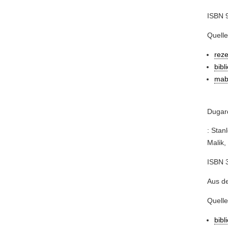
ISBN 9
Quelle
rez
bibl
mab
Dugard
: Stan
Malik, 
ISBN 
Aus d
Quelle
bibl