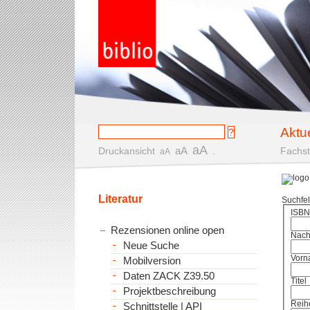
Aktu
aA
aA
Druckansicht
.
Fachst
aA
Literatur
Suchfe
ISBN
Rezensionen online open
Nac
Neue Suche
Vorn
Mobilversion
Daten ZACK Z39.50
Titel
Projektbeschreibung
Reih
Schnittstelle | API