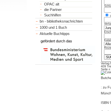
OPAC alt
Schl
die Partner
Suchhilfen
bn - bibliotheksnachrichten
Verl
1000 und 1 Buch
Ersch
Aktuelle Buchtipps
Kata
gefördert durch das
Reze
Verlag 
409 Tre
Seite
<
Butche
: zu F
München
ISBN 9