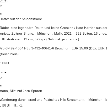
io-net
2
, Kate: Auf der Seidenstraße
 Räder, eine legendäre Route und keine Grenzen / Kate Harris ; aus d
nriette Zeltner-Shane. - München : Malik, 2021. - 332 Seiten, 16 unge
 : Illustrationen; 19 cm, 372 g - (National geographic)
978-3-492-40641-3 / 3-492-40641-6 Broschur : EUR 15.00 (DE), EUR 
(freier Preis)
e: DNB
io-net
2
mann, Nils: Auf Jesu Spuren
 Wanderung durch Israel und Palästina / Nils Straatmann. - München : M
[8] Bl. : Ill., Kt.