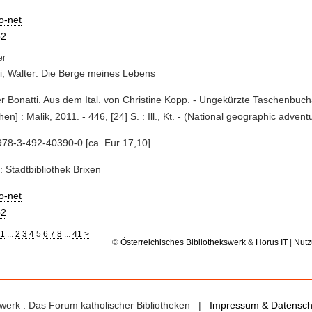
io-net
2
i, Walter: Die Berge meines Lebens
er Bonatti. Aus dem Ital. von Christine Kopp. - Ungekürzte Taschenbuch
en] : Malik, 2011. - 446, [24] S. : Ill., Kt. - (National geographic adven
78-3-492-40390-0 [ca. Eur 17,10]
: Stadtbibliothek Brixen
io-net
2
1
...
2
3
4
5
6
7
8
...
41
>
©
Österreichisches Bibliothekswerk
&
Horus IT
|
Nutz
kswerk : Das Forum katholischer Bibliotheken |
Impressum & Datensch