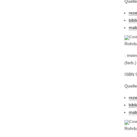
Quelle
rez
bibl
mab
Rohrba
: mein
(farb.)
ISBN 9
Quelle
rez
bibl
mab
Rohrba