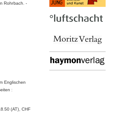
men Rohrbach. -
em Englischen
eiten :
18.50 (AT), CHF