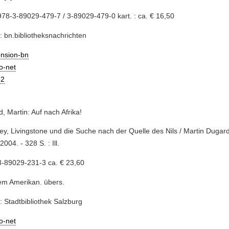
78-3-89029-479-7 / 3-89029-479-0 kart. : ca. € 16,50
: bn.bibliotheksnachrichten
ension-bn
io-net
2
, Martin: Auf nach Afrika!
ley, Livingstone und die Suche nach der Quelle des Nils / Martin Dugard
2004. - 328 S. : Ill.
3-89029-231-3 ca. € 23,60
em Amerikan. übers.
: Stadtbibliothek Salzburg
io-net