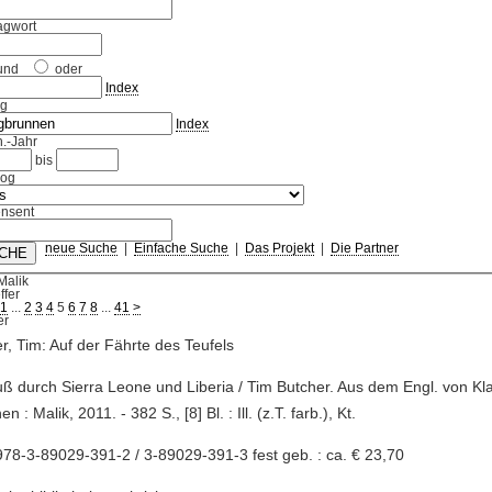
agwort
und
oder
Index
ag
Index
.-Jahr
bis
log
nsent
neue Suche
|
Einfache Suche
|
Das Projekt
|
Die Partner
Malik
ffer
1
...
2
3
4
5
6
7
8
...
41
>
r, Tim: Auf der Fährte des Teufels
uß durch Sierra Leone und Liberia / Tim Butcher. Aus dem Engl. von Kl
 : Malik, 2011. - 382 S., [8] Bl. : Ill. (z.T. farb.), Kt.
78-3-89029-391-2 / 3-89029-391-3 fest geb. : ca. € 23,70