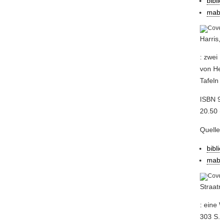
bibl
mab
Harris
: zwei
von He
Tafeln
ISBN 
20.50 
Quell
bibl
mab
Straat
: eine
303 S., 