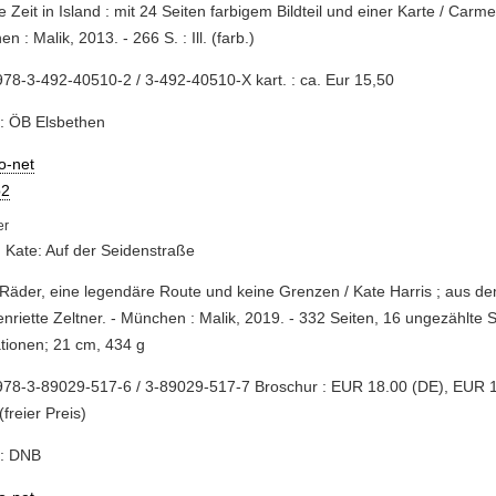
e Zeit in Island : mit 24 Seiten farbigem Bildteil und einer Karte / Car
n : Malik, 2013. - 266 S. : Ill. (farb.)
78-3-492-40510-2 / 3-492-40510-X kart. : ca. Eur 15,50
: ÖB Elsbethen
io-net
2
, Kate: Auf der Seidenstraße
 Räder, eine legendäre Route und keine Grenzen / Kate Harris ; aus d
nriette Zeltner. - München : Malik, 2019. - 332 Seiten, 16 ungezählte S
rationen; 21 cm, 434 g
978-3-89029-517-6 / 3-89029-517-7 Broschur : EUR 18.00 (DE), EUR 
(freier Preis)
e: DNB