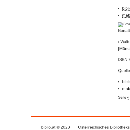
bibl
mab
Bonatt
/ Walt
[Münch
ISBN 9
Quelle
bibl
mab
Seite
<
biblio.at © 2023 | Österreichisches Bibliothe