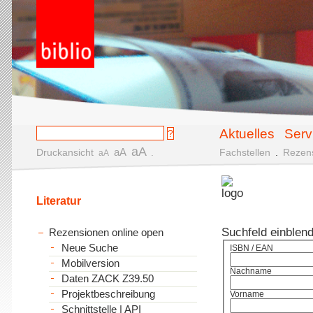
Aktuelles
Serv
aA
aA
Druckansicht
.
Fachstellen
.
Rezen
aA
Literatur
Suchfeld einblen
Rezensionen online open
Neue Suche
ISBN / EAN
Mobilversion
Nachname
Daten ZACK Z39.50
Projektbeschreibung
Vorname
Schnittstelle | API