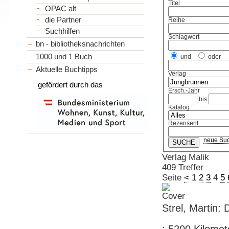
Titel
OPAC alt
die Partner
Reihe
Suchhilfen
Schlagwort
bn - bibliotheksnachrichten
1000 und 1 Buch
und
oder
Aktuelle Buchtipps
Verlag
gefördert durch das
Ersch.-Jahr
bis
Katalog
Rezensent
neue Su
Verlag Malik
409 Treffer
Seite
<
1
2
3
4
5
Strel, Martin