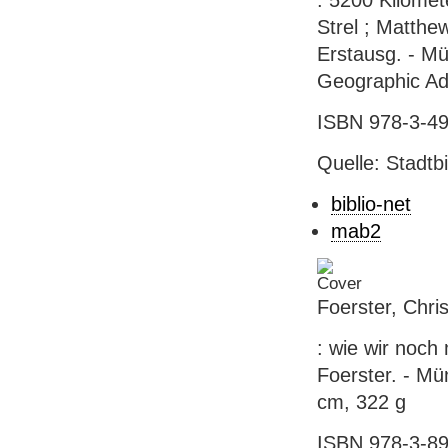
: 5200 Kilomet
Strel ; Matthe
Erstausg. - Mün
Geographic Ad
ISBN 978-3-49
Quelle: Stadtb
biblio-net
mab2
Foerster, Chri
: wie wir noch
Foerster. - Mün
cm, 322 g
ISBN 978-3-89