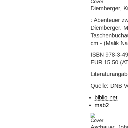
Diemberger, K
: Abenteuer z
Diemberger. M
Taschenbuchausg
cm - (Malik Na
ISBN 978-3-49
EUR 15.50 (AT),
Literaturanga
Quelle: DNB V
biblio-net
mab2
Aschauer, Joh