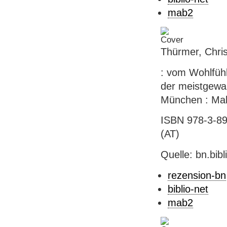
mab2
Thürmer, Chri
: vom Wohlfühl
der meistgewan
München : Malik
ISBN 978-3-89
(AT)
Quelle: bn.bib
rezension-bn
biblio-net
mab2