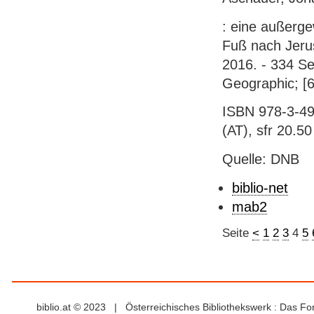
: eine außerge
Fuß nach Jeru
2016. - 334 Sei
Geographic; [6
ISBN 978-3-49
(AT), sfr 20.50
Quelle: DNB
biblio-net
mab2
Seite
<
1
2
3
4
5
biblio.at © 2023 | Österreichisches Bibliothekswerk : Das F