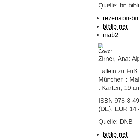
Quelle: bn.bib
rezension-bn
biblio-net
mab2
Zirner, Ana: A
: allein zu Fu
München : Mali
: Karten; 19 c
ISBN 978-3-49
(DE), EUR 14.4
Quelle: DNB
biblio-net