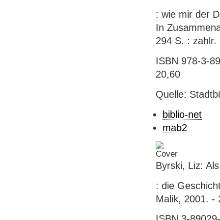
: wie mir der 
In Zusammenarb
294 S. : zahlr. I
ISBN 978-3-890
20,60
Quelle: Stadtb
biblio-net
mab2
Byrski, Liz: A
: die Geschich
Malik, 2001. -
ISBN 3-89029-2