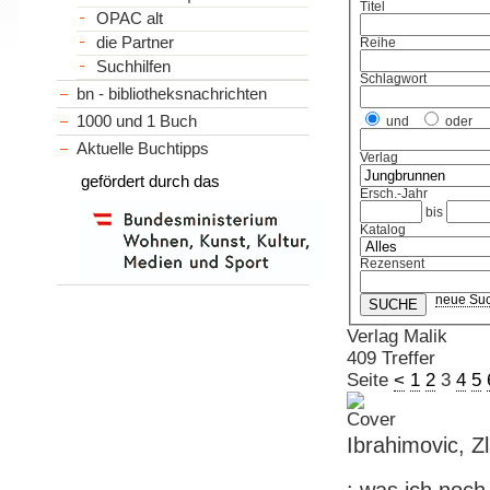
Titel
OPAC alt
die Partner
Reihe
Suchhilfen
Schlagwort
bn - bibliotheksnachrichten
1000 und 1 Buch
und
oder
Aktuelle Buchtipps
Verlag
gefördert durch das
Ersch.-Jahr
bis
Katalog
Rezensent
neue Su
Verlag Malik
409 Treffer
Seite
<
1
2
3
4
5
Ibrahimovic, Z