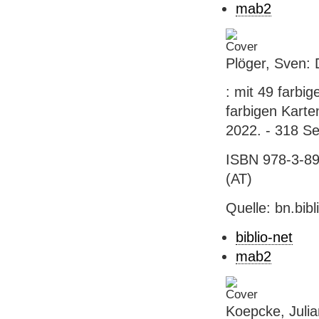
mab2
Plöger, Sven: 
: mit 49 farbi
farbigen Karte
2022. - 318 Sei
ISBN 978-3-89
(AT)
Quelle: bn.bib
biblio-net
mab2
Koepcke, Julia