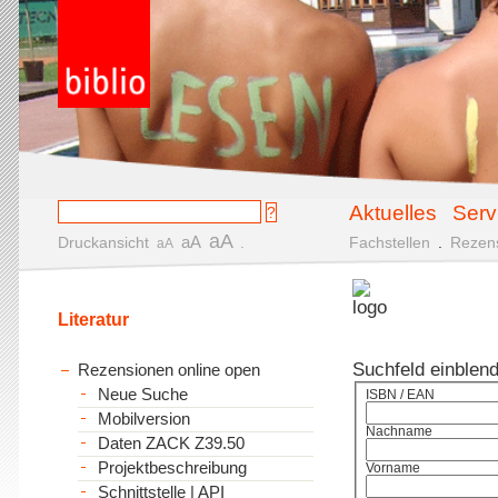
Aktuelles
Serv
aA
aA
Druckansicht
.
Fachstellen
.
Rezen
aA
Literatur
Suchfeld einblen
Rezensionen online open
Neue Suche
ISBN / EAN
Mobilversion
Nachname
Daten ZACK Z39.50
Projektbeschreibung
Vorname
Schnittstelle | API