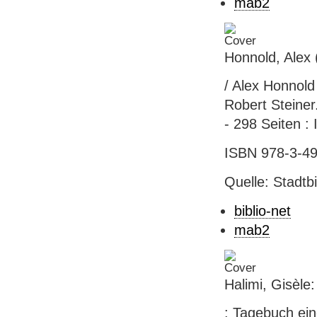
mab2
Honnold, Alex 
/ Alex Honnol
Robert Steiner
- 298 Seiten : 
ISBN 978-3-49
Quelle: Stadtb
biblio-net
mab2
Halimi, Gisèle:
: Tagebuch ein