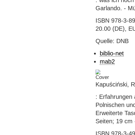
: was ich noch 
Garlando. - Mü
ISBN 978-3-89
20.00 (DE), EU
Quelle: DNB
biblio-net
mab2
Kapuściński, R
: Erfahrungen 
Polnischen und
Erweiterte Ta
Seiten; 19 cm 
ISBN 978-3-49