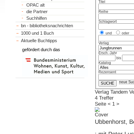
Titel
OPAC alt
die Partner
Reihe
Suchhilfen
Schlagwort
bn - bibliotheksnachrichten
1000 und 1 Buch
und
oder
Aktuelle Buchtipps
Verlag
gefördert durch das
Ersch.-Jahr
bis
Katalog
Rezensent
neue Su
Verlag Tandem Ve
4 Treffer
Seite
<
1
>
Ubbenhorst, B