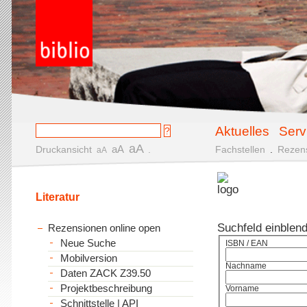
Aktuelles
Serv
aA
aA
Druckansicht
.
Fachstellen
.
Rezen
aA
Literatur
Suchfeld einblen
Rezensionen online open
Neue Suche
ISBN / EAN
Mobilversion
Nachname
Daten ZACK Z39.50
Projektbeschreibung
Vorname
Schnittstelle | API