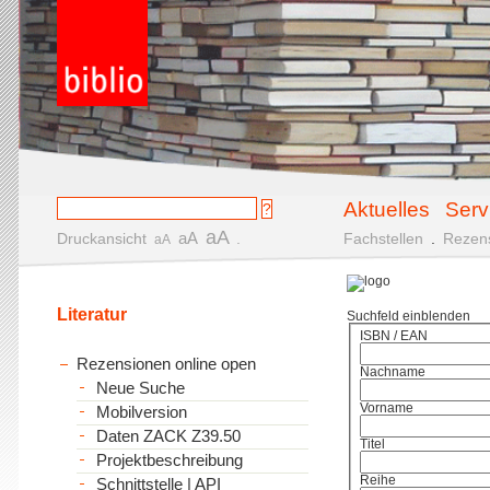
Aktuelles
Serv
aA
aA
Druckansicht
.
Fachstellen
.
Rezen
aA
Literatur
Suchfeld einblenden
ISBN / EAN
Rezensionen online open
Nachname
Neue Suche
Vorname
Mobilversion
Daten ZACK Z39.50
Titel
Projektbeschreibung
Reihe
Schnittstelle | API