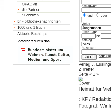
OPAC alt
Schlagwort
die Partner
Suchhilfen
und
oder
bn - bibliotheksnachrichten
Verlag
1000 und 1 Buch
Ersch.-Jahr
Aktuelle Buchtipps
bis
Katalog
gefördert durch das
Rezensent
neue Su
Verlag J. Esslin
2 Treffer
Seite
<
1
>
Heimat für Viel
: KF / Redaktio
Fotograf: Winf