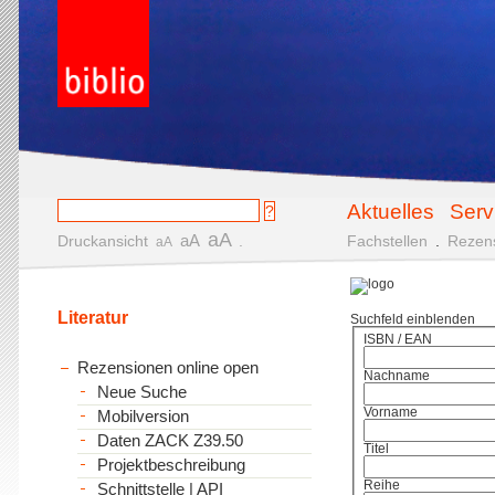
Aktuelles
Serv
aA
aA
Druckansicht
.
Fachstellen
.
Rezen
aA
Literatur
Suchfeld einblenden
ISBN / EAN
Rezensionen online open
Nachname
Neue Suche
Vorname
Mobilversion
Daten ZACK Z39.50
Titel
Projektbeschreibung
Reihe
Schnittstelle | API