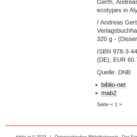
Gerth, Andreas
ecotypes in A
/ Andreas Gert
Verlagsbuchhan
320 g - (Disse
ISBN 978-3-44
(DE), EUR 60.
Quelle: DNB
biblio-net
mab2
Seite
<
1
>
biblio.at © 2023 | Österreichisches Bibliothekswerk : Das F