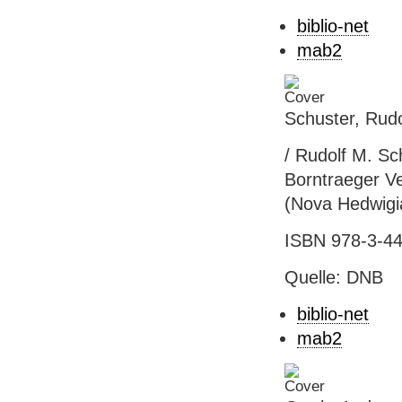
biblio-net
mab2
Schuster, Rudo
/ Rudolf M. Sch
Borntraeger Ver
(Nova Hedwigia 
ISBN 978-3-44
Quelle: DNB
biblio-net
mab2