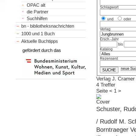
OPAC alt
Schlagwort
die Partner
Suchhilfen
und
oder
bn - bibliotheksnachrichten
Verlag
1000 und 1 Buch
Ersch.-Jahr
Aktuelle Buchtipps
bis
Katalog
gefördert durch das
Rezensent
neue Su
Verlag J. Cramer
4 Treffer
Seite
<
1
>
Schuster, Rudo
/ Rudolf M. Sch
Borntraeger Ve