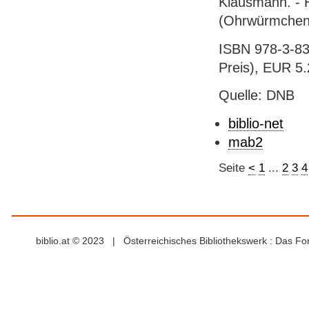
Klausmann. - 
(Ohrwürmchen
ISBN 978-3-837
Preis), EUR 5.2
Quelle: DNB
biblio-net
mab2
Seite
<
1
...
2
3
4
biblio.at © 2023 | Österreichisches Bibliothekswerk : Das F