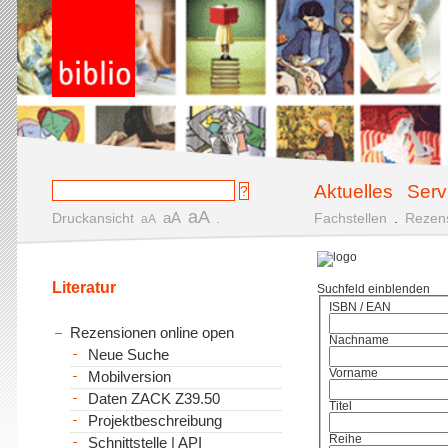
Aktuelles
Serv
aA
aA
Druckansicht
.
Fachstellen
.
Rezen
aA
Literatur
Suchfeld einblenden
ISBN / EAN
Rezensionen online open
Nachname
Neue Suche
Vorname
Mobilversion
Daten ZACK Z39.50
Titel
Projektbeschreibung
Reihe
Schnittstelle | API