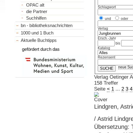
OPAC alt
Schlagwort
die Partner
Suchhilfen
und
oder
bn - bibliotheksnachrichten
Verlag
1000 und 1 Buch
Ersch.-Jahr
Aktuelle Buchtipps
bis
Katalog
gefördert durch das
Rezensent
neue Su
Verlag Oetinger
158 Treffer
Seite
<
1
...
2
3
4
Lindgren, Astri
/ Astrid Lindgr
Übersetzung: 