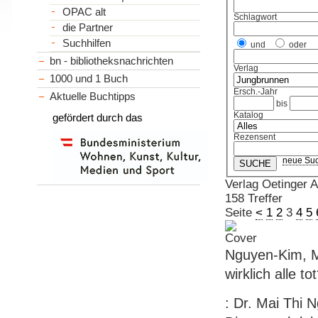
OPAC alt
Schlagwort
die Partner
Suchhilfen
und
oder
bn - bibliotheksnachrichten
Verlag
1000 und 1 Buch
Ersch.-Jahr
Aktuelle Buchtipps
bis
Katalog
gefördert durch das
Rezensent
neue Su
Verlag Oetinger
158 Treffer
Seite
<
1
2
3
4
5
Nguyen-Kim, Ma
wirklich alle to
: Dr. Mai Thi