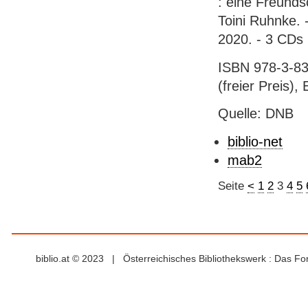
: eine Freunds
Toini Ruhnke.
2020. - 3 CDs
ISBN 978-3-83
(freier Preis),
Quelle: DNB
biblio-net
mab2
Seite
<
1
2
3
4
5
biblio.at © 2023 | Österreichisches Bibliothekswerk : Das F