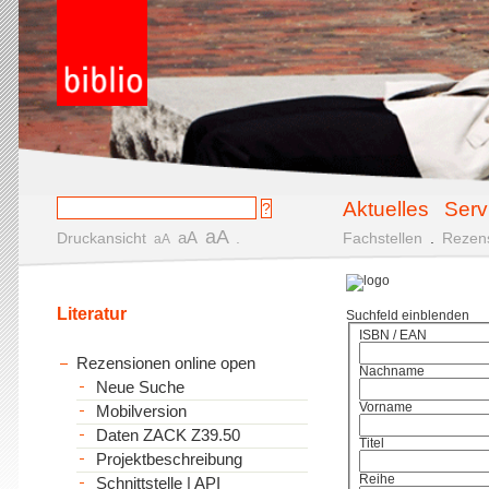
Aktuelles
Serv
aA
aA
Druckansicht
.
Fachstellen
.
Rezen
aA
Literatur
Suchfeld einblenden
ISBN / EAN
Rezensionen online open
Nachname
Neue Suche
Vorname
Mobilversion
Daten ZACK Z39.50
Titel
Projektbeschreibung
Reihe
Schnittstelle | API