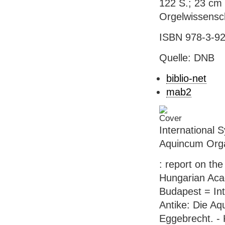
122 S.; 23 cm 
Orgelwissensch
ISBN 978-3-92
Quelle: DNB
biblio-net
mab2
International 
Aquincum Orga
: report on the
Hungarian Aca
Budapest = In
Antike: Die Aq
Eggebrecht. - K