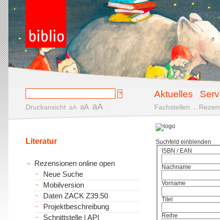
Aktuelles
Serv
aA
aA
Druckansicht
.
Fachstellen
.
Rezen
aA
Literatur
Suchfeld einblenden
ISBN / EAN
Rezensionen online open
Nachname
Neue Suche
Vorname
Mobilversion
Daten ZACK Z39.50
Titel
Projektbeschreibung
Reihe
Schnittstelle | API