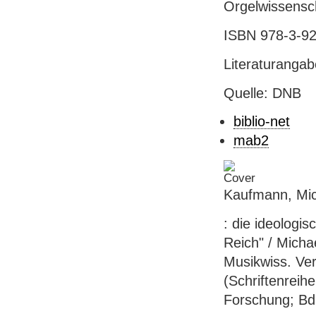
Orgelwissensch
ISBN 978-3-92
Literaturanga
Quelle: DNB
biblio-net
mab2
Kaufmann, Mic
: die ideologi
Reich" / Micha
Musikwiss. Verl
(Schriftenreih
Forschung; Bd