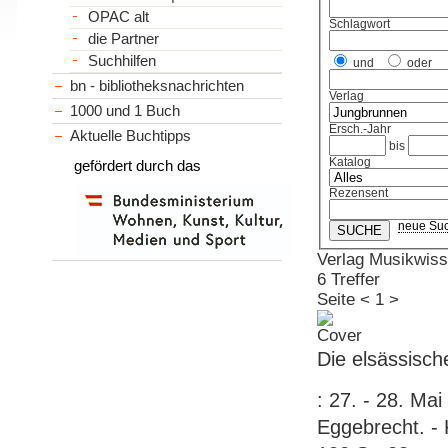
OPAC alt
Schlagwort
die Partner
Suchhilfen
und
oder
bn - bibliotheksnachrichten
Verlag
1000 und 1 Buch
Ersch.-Jahr
Aktuelle Buchtipps
bis
Katalog
gefördert durch das
Rezensent
neue Su
Verlag Musikwiss
6 Treffer
Seite
<
1
>
Die elsässisch
: 27. - 28. Ma
Eggebrecht. - K