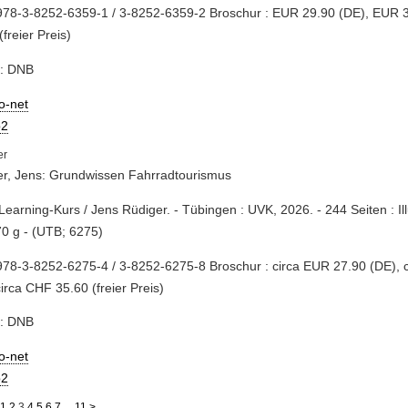
978-3-8252-6359-1 / 3-8252-6359-2 Broschur : EUR 29.90 (DE), EUR 
(freier Preis)
e: DNB
io-net
2
er, Jens: Grundwissen Fahrradtourismus
eLearning-Kurs / Jens Rüdiger. - Tübingen : UVK, 2026. - 244 Seiten : Il
0 g - (UTB; 6275)
78-3-8252-6275-4 / 3-8252-6275-8 Broschur : circa EUR 27.90 (DE), 
circa CHF 35.60 (freier Preis)
e: DNB
io-net
2
1
2
3
4
5
6
7
...
11
>