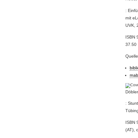
: Einf
mit eL
UVK, 2
ISBN 
37.50 
Quell
bibl
mab
Döbler
: Stun
Tübing
ISBN 9
(AT), 