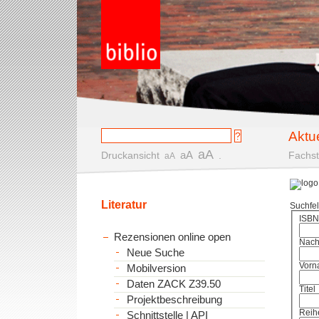
Aktu
aA
aA
Druckansicht
.
Fachst
aA
Literatur
Suchfe
ISBN
Rezensionen online open
Nac
Neue Suche
Vorn
Mobilversion
Daten ZACK Z39.50
Titel
Projektbeschreibung
Reih
Schnittstelle | API