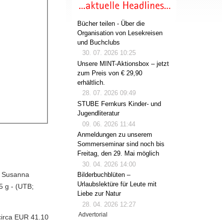
Bücher teilen - Über die
Organisation von Lesekreisen
und Buchclubs
30. 07. 2026 10:25
Unsere MINT-Aktionsbox – jetzt
zum Preis von € 29,90
erhältlich.
28. 07. 2026 09:49
STUBE Fernkurs Kinder- und
Jugendliteratur
09. 06. 2026 11:44
Anmeldungen zu unserem
Sommerseminar sind noch bis
Freitag, den 29. Mai möglich
30. 04. 2026 14:00
i, Susanna
Bilderbuchblüten –
Urlaubslektüre für Leute mit
5 g - (UTB;
Liebe zur Natur
28. 04. 2026 12:27
Advertorial
circa EUR 41.10