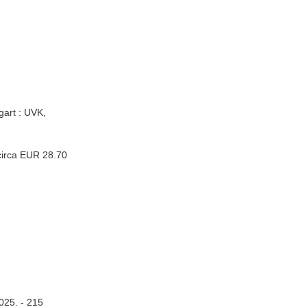
gart : UVK,
circa EUR 28.70
025. - 215