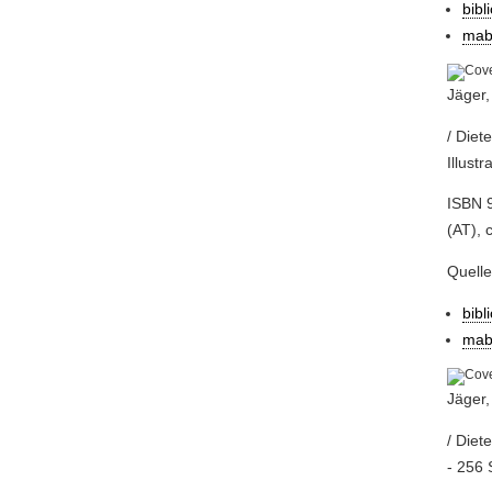
bibl
mab
Jäger
/ Diet
Illust
ISBN 9
(AT), 
Quell
bibl
mab
Jäger
/ Diet
- 256 