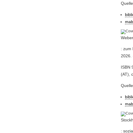
Quell
bibl
mab
Weber,
: zum 
2026. 
ISBN 9
(AT), 
Quell
bibl
mab
Stock
: sozi