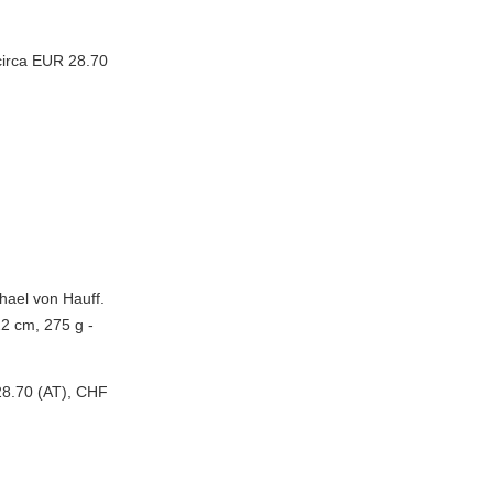
circa EUR 28.70
hael von Hauff.
22 cm, 275 g -
28.70 (AT), CHF