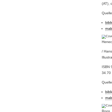
(AT), 
Quell
bibl
mab
Heneck
/ Hans
Illust
ISBN 
34.70 
Quell
bibl
mab
Roos,