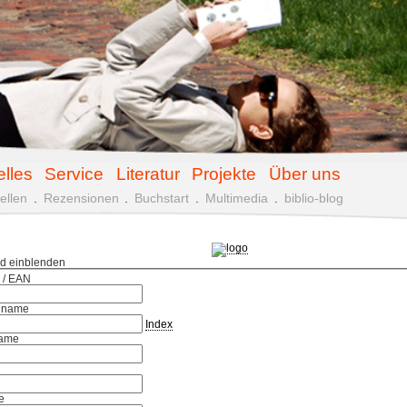
elles
Service
Literatur
Projekte
Über uns
ellen
.
Rezensionen
.
Buchstart
.
Multimedia
.
biblio-blog
ld einblenden
 / EAN
hname
Index
ame
e