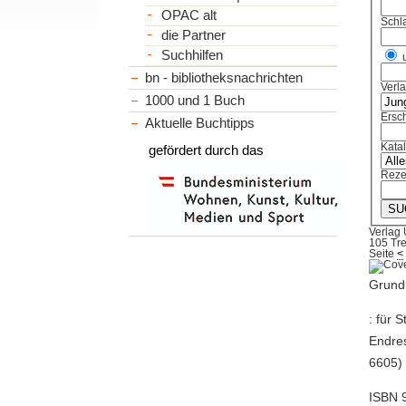
OPAC alt
Schl
die Partner
Suchhilfen
bn - bibliotheksnachrichten
Verl
1000 und 1 Buch
Ersch
Aktuelle Buchtipps
Kata
gefördert durch das
Reze
Verlag
105 Tre
Seite
<
Grundb
: für 
Endres
6605)
ISBN 9