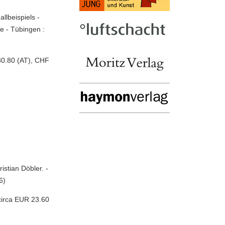
lbeispiels -
ge - Tübingen :
30.80 (AT), CHF
istian Döbler. -
6)
circa EUR 23.60