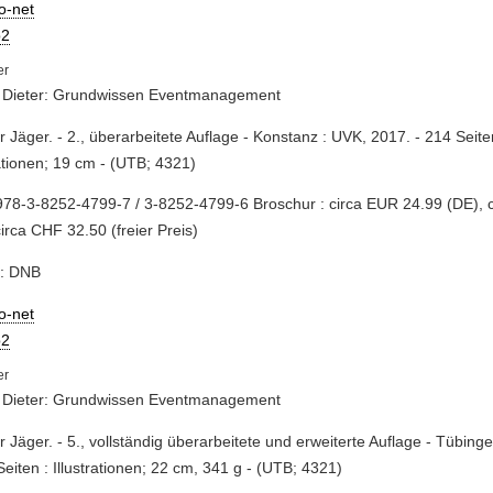
io-net
2
, Dieter: Grundwissen Eventmanagement
er Jäger. - 2., überarbeitete Auflage - Konstanz : UVK, 2017. - 214 Seite
rationen; 19 cm - (UTB; 4321)
78-3-8252-4799-7 / 3-8252-4799-6 Broschur : circa EUR 24.99 (DE), 
circa CHF 32.50 (freier Preis)
e: DNB
io-net
2
, Dieter: Grundwissen Eventmanagement
er Jäger. - 5., vollständig überarbeitete und erweiterte Auflage - Tübing
Seiten : Illustrationen; 22 cm, 341 g - (UTB; 4321)