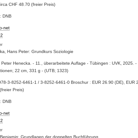
circa CHF 48.70 (freier Preis)
e: DNB
io-net
2
a, Hans Peter: Grundkurs Soziologie
 Peter Henecka. - 11., überarbeitete Auflage - Tübingen : UVK, 2025. - 
rationen; 22 cm, 331 g - (UTB; 1323)
978-3-8252-6461-1 / 3-8252-6461-0 Broschur : EUR 26.90 (DE), EUR 
(freier Preis)
e: DNB
io-net
2
 Benjamin: Grundlagen der doppelten Buchführung