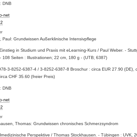
e: DNB
io-net
2
 Paul: Grundwissen Außerklinische Intensivpflege
Einstieg in Studium und Praxis mit eLearning-Kurs / Paul Weber. - Stutt
- 108 Seiten : Illustrationen; 22 cm, 180 g - (UTB; 6387)
78-3-8252-6387-4 / 3-8252-6387-8 Broschur : circa EUR 27.90 (DE), 
circa CHF 35.60 (freier Preis)
e: DNB
io-net
2
hausen, Thomas: Grundwissen chronisches Schmerzsyndrom
almedizinische Perspektive / Thomas Stockhausen. - Tübingen : UVK, 2