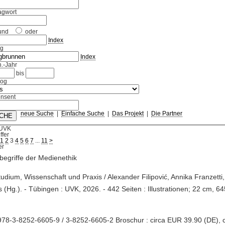
agwort
und
oder
Index
ag
Index
.-Jahr
bis
log
nsent
neue Suche
|
Einfache Suche
|
Das Projekt
|
Die Partner
 UVK
ffer
1
2
3
4
5
6
7
...
11
>
egriffe der Medienethik
Studium, Wissenschaft und Praxis / Alexander Filipović, Annika Franzett
 (Hg.). - Tübingen : UVK, 2026. - 442 Seiten : Illustrationen; 22 cm, 64
78-3-8252-6605-9 / 3-8252-6605-2 Broschur : circa EUR 39.90 (DE), 