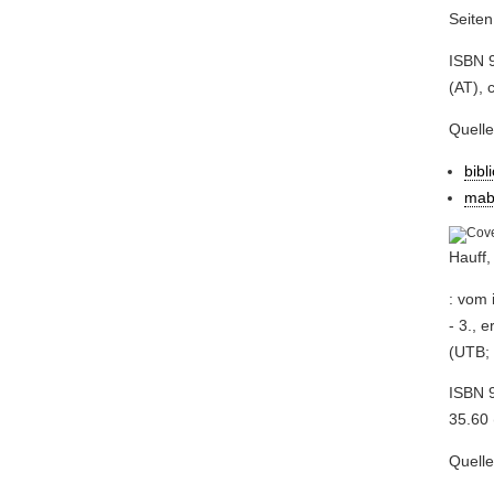
Seiten
ISBN 9
(AT), 
Quell
bibl
mab
Hauff,
: vom 
- 3., 
(UTB;
ISBN 
35.60 
Quell