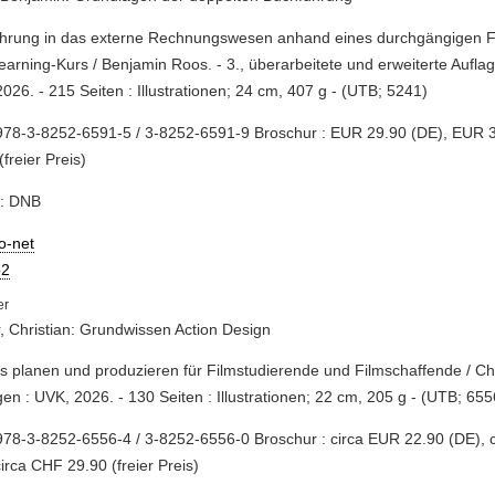
ührung in das externe Rechnungswesen anhand eines durchgängigen Fal
earning-Kurs / Benjamin Roos. - 3., überarbeitete und erweiterte Aufla
026. - 215 Seiten : Illustrationen; 24 cm, 407 g - (UTB; 5241)
978-3-8252-6591-5 / 3-8252-6591-9 Broschur : EUR 29.90 (DE), EUR 
(freier Preis)
e: DNB
io-net
2
, Christian: Grundwissen Action Design
ts planen und produzieren für Filmstudierende und Filmschaffende / Chr
en : UVK, 2026. - 130 Seiten : Illustrationen; 22 cm, 205 g - (UTB; 655
78-3-8252-6556-4 / 3-8252-6556-0 Broschur : circa EUR 22.90 (DE), 
circa CHF 29.90 (freier Preis)