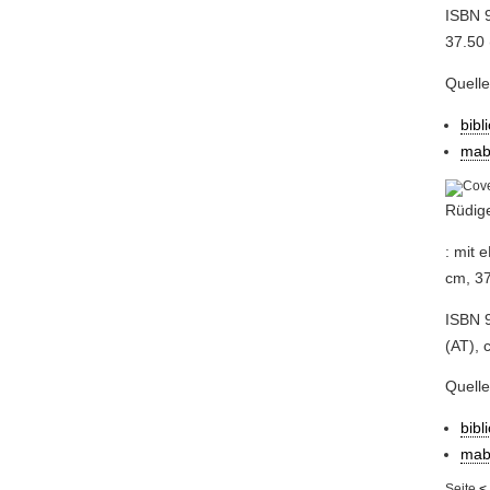
ISBN 
37.50 
Quell
bibl
mab
Rüdig
: mit 
cm, 37
ISBN 9
(AT), 
Quell
bibl
mab
Seite
<