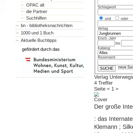
OPAC alt
Schlagwort
die Partner
Suchhilfen
und
oder
bn - bibliotheksnachrichten
Verlag
1000 und 1 Buch
Ersch.-Jahr
Aktuelle Buchtipps
bis
Katalog
gefördert durch das
Rezensent
neue Su
Verlag Unterwegs
4 Treffer
Seite
<
1
>
Der große Inte
: das Internat
Klemann ; Silk