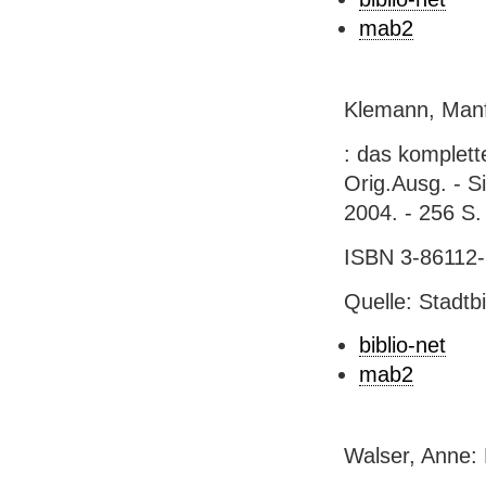
mab2
Klemann, Manf
: das komplet
Orig.Ausg. - S
2004. - 256 S. :
ISBN 3-86112-
Quelle: Stadtb
biblio-net
mab2
Walser, Anne: