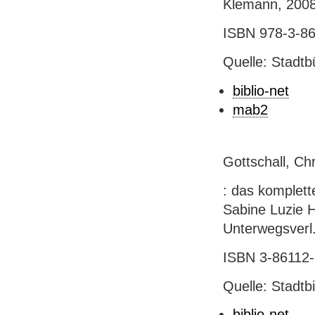
Klemann, 2008. 
ISBN 978-3-861
Quelle: Stadtb
biblio-net
mab2
Gottschall, Ch
: das komplett
Sabine Luzie He
Unterwegsverl. 
ISBN 3-86112-
Quelle: Stadtb
biblio-net