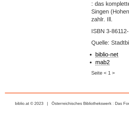
: das komplett
Singen (Hohent
zahlr. Ill.
ISBN 3-86112-
Quelle: Stadtb
biblio-net
mab2
Seite
<
1
>
biblio.at © 2023 | Österreichisches Bibliothekswerk : Das F