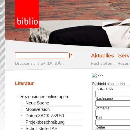
Aktuelles
Serv
aA
aA
Druckansicht
.
Fachstellen
.
Rezen
aA
Literatur
Suchfeld einblenden
ISBN / EAN
Rezensionen online open
Nachname
Neue Suche
Vorname
Mobilversion
Daten ZACK Z39.50
Titel
Projektbeschreibung
Reihe
Schnittstelle | API