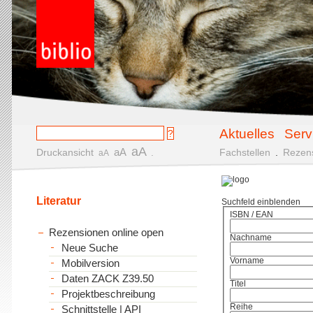
Aktuelles
Serv
aA
aA
Druckansicht
.
Fachstellen
.
Rezen
aA
Literatur
Suchfeld einblenden
ISBN / EAN
Rezensionen online open
Nachname
Neue Suche
Vorname
Mobilversion
Daten ZACK Z39.50
Titel
Projektbeschreibung
Reihe
Schnittstelle | API