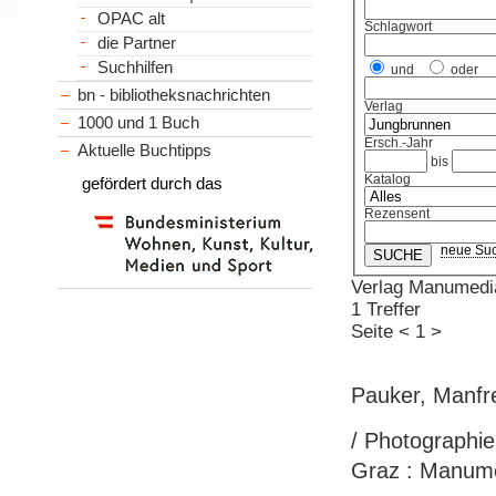
OPAC alt
Schlagwort
die Partner
Suchhilfen
und
oder
bn - bibliotheksnachrichten
Verlag
1000 und 1 Buch
Ersch.-Jahr
Aktuelle Buchtipps
bis
Katalog
gefördert durch das
Rezensent
neue Su
Verlag Manumedia
1 Treffer
Seite
<
1
>
Pauker, Manfr
/ Photographie
Graz : Manumed