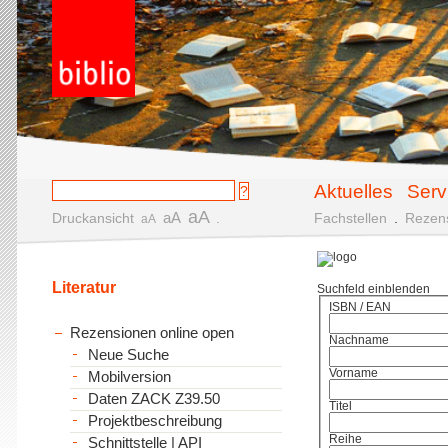
Aktuelles
Serv
aA
aA
Druckansicht
.
Fachstellen
.
Rezen
aA
Literatur
Suchfeld einblenden
ISBN / EAN
Rezensionen online open
Nachname
Neue Suche
Vorname
Mobilversion
Daten ZACK Z39.50
Titel
Projektbeschreibung
Reihe
Schnittstelle | API