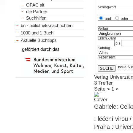
OPAC alt
Schlagwort
die Partner
Suchhilfen
und
oder
bn - bibliotheksnachrichten
Verlag
1000 und 1 Buch
Ersch.-Jahr
Aktuelle Buchtipps
bis
Katalog
gefördert durch das
Rezensent
neue Su
Verlag Univerzáln
3 Treffer
Seite
<
1
>
Gabriele: Celk
: léčení virou 
Praha : Univer