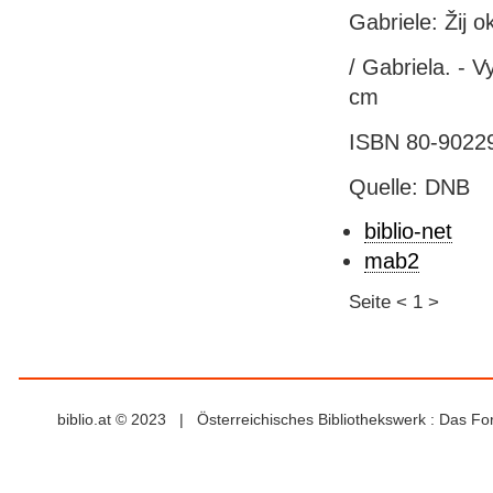
Gabriele: Žij 
/ Gabriela. - V
cm
ISBN 80-90229
Quelle: DNB
biblio-net
mab2
Seite
<
1
>
biblio.at © 2023 | Österreichisches Bibliothekswerk : Das F