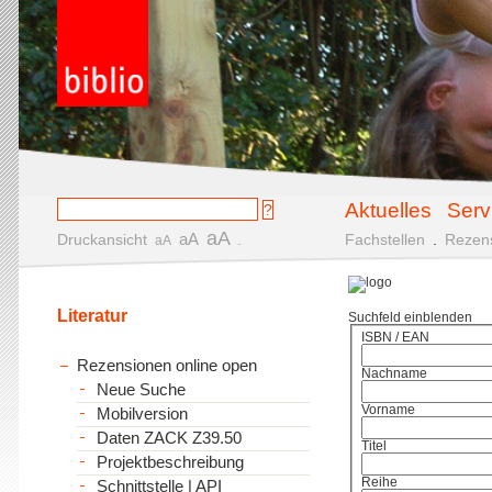
Aktuelles
Serv
aA
aA
Druckansicht
.
Fachstellen
.
Rezen
aA
Literatur
Suchfeld einblenden
ISBN / EAN
Rezensionen online open
Nachname
Neue Suche
Vorname
Mobilversion
Daten ZACK Z39.50
Titel
Projektbeschreibung
Reihe
Schnittstelle | API