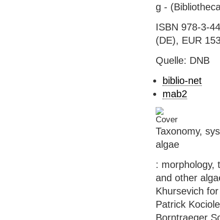
g - (Bibliothe
ISBN 978-3-44
(DE), EUR 153
Quelle: DNB
biblio-net
mab2
Taxonomy, syst
algae
: morphology,
and other alga
Khursevich for 
Patrick Kociole
Borntraeger Sc