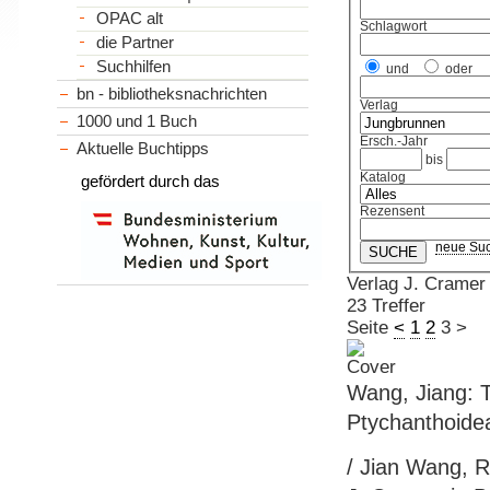
OPAC alt
Schlagwort
die Partner
Suchhilfen
und
oder
bn - bibliotheksnachrichten
Verlag
1000 und 1 Buch
Ersch.-Jahr
Aktuelle Buchtipps
bis
Katalog
gefördert durch das
Rezensent
neue Su
Verlag J. Cramer
23 Treffer
Seite
<
1
2
3
>
Wang, Jiang: T
Ptychanthoide
/ Jian Wang, R