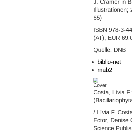
J. Cramer in B
Illustrationen
65)
ISBN 978-3-44
(AT), EUR 69.
Quelle: DNB
biblio-net
mab2
Costa, Lívia F
(Bacillariophyt
/ Lívia F. Cos
Ector, Denise 
Science Publis