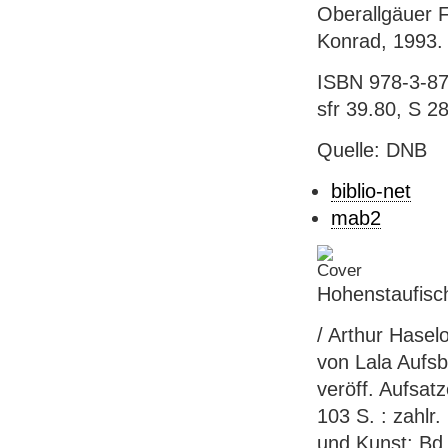
Oberallgäuer F
Konrad, 1993. -
ISBN 978-3-87
sfr 39.80, S 2
Quelle: DNB
biblio-net
mab2
Hohenstaufisch
/ Arthur Haselo
von Lala Aufsb
veröff. Aufsat
103 S. : zahlr.
und Kunst; Bd.