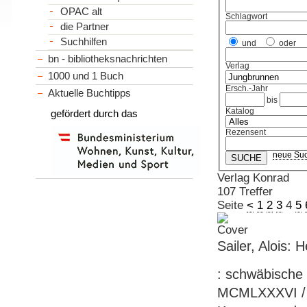
OPAC alt
Schlagwort
die Partner
Suchhilfen
und
oder
bn - bibliotheksnachrichten
Verlag
1000 und 1 Buch
Ersch.-Jahr
Aktuelle Buchtipps
bis
Katalog
gefördert durch das
Rezensent
neue Su
Verlag Konrad
107 Treffer
Seite
<
1
2
3
4
5
Sailer, Alois: 
: schwäbische
MCMLXXXVI / Al