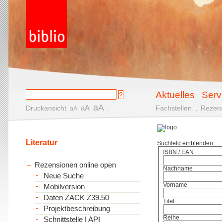
Aktuelles
Serv
aA
aA
Druckansicht
.
Fachstellen
.
Rezen
aA
Literatur
Suchfeld einblenden
ISBN / EAN
Rezensionen online open
Nachname
Neue Suche
Vorname
Mobilversion
Daten ZACK Z39.50
Titel
Projektbeschreibung
Reihe
Schnittstelle | API