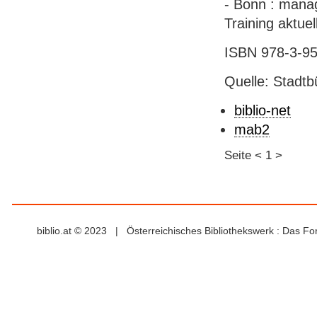
- Bonn : manage
Training aktuel
ISBN 978-3-958
Quelle: Stadtb
biblio-net
mab2
Seite
<
1
>
biblio.at © 2023 | Österreichisches Bibliothekswerk : Das F