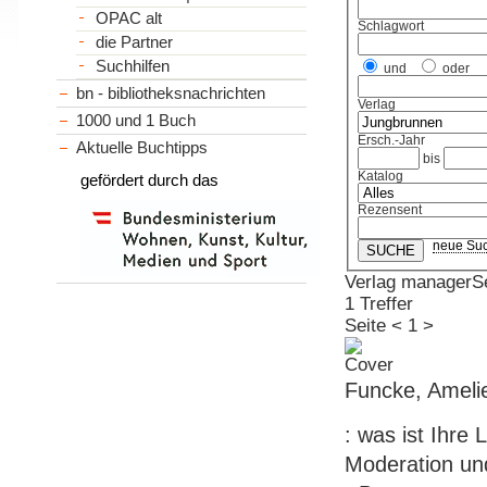
OPAC alt
Schlagwort
die Partner
Suchhilfen
und
oder
bn - bibliotheksnachrichten
Verlag
1000 und 1 Buch
Ersch.-Jahr
Aktuelle Buchtipps
bis
Katalog
gefördert durch das
Rezensent
neue Su
Verlag managerSe
1 Treffer
Seite
<
1
>
Funcke, Amelie
: was ist Ihre 
Moderation und