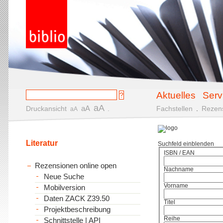
Aktuelles
Serv
aA
aA
Druckansicht
.
Fachstellen
.
Rezen
aA
Literatur
Suchfeld einblenden
ISBN / EAN
Rezensionen online open
Nachname
Neue Suche
Vorname
Mobilversion
Daten ZACK Z39.50
Titel
Projektbeschreibung
Reihe
Schnittstelle | API