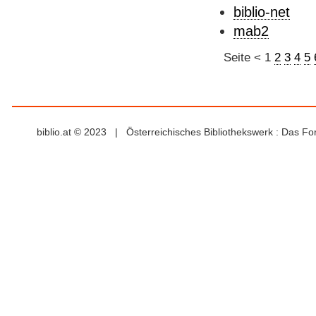
biblio-net
mab2
Seite
<
1
2
3
4
5
biblio.at © 2023 | Österreichisches Bibliothekswerk : Das F