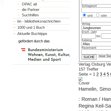
OPAC alt
Schlagwort
die Partner
Suchhilfen
und
oder
bn - bibliotheksnachrichten
Verlag
1000 und 1 Buch
Ersch.-Jahr
Aktuelle Buchtipps
bis
Katalog
gefördert durch das
Rezensent
neue Su
Verlag Osburg Ve
157 Treffer
Seite
<
1
2
3
4
5
Hamelin, Simon
: Roman / Ham
Regina Keil-Sa