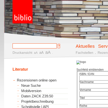
Aktuelles
Serv
aA
aA
Druckansicht
.
Fachstellen
.
Rezen
aA
Literatur
Suchfeld einblenden
ISBN / EAN
Rezensionen online open
Nachname
Neue Suche
Vorname
Mobilversion
Daten ZACK Z39.50
Titel
Projektbeschreibung
Reihe
Schnittstelle | API