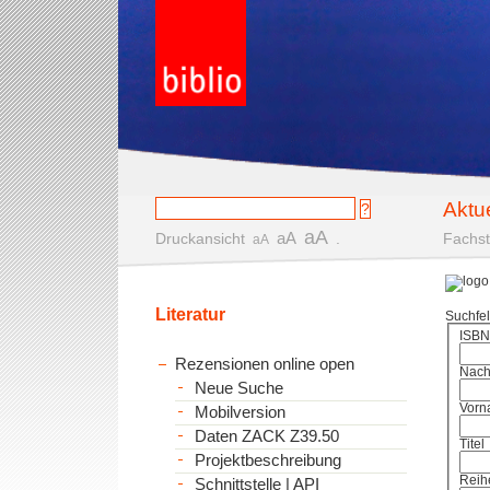
Aktu
aA
aA
Druckansicht
.
Fachst
aA
Literatur
Suchfe
ISBN
Rezensionen online open
Nac
Neue Suche
Vorn
Mobilversion
Daten ZACK Z39.50
Titel
Projektbeschreibung
Reih
Schnittstelle | API