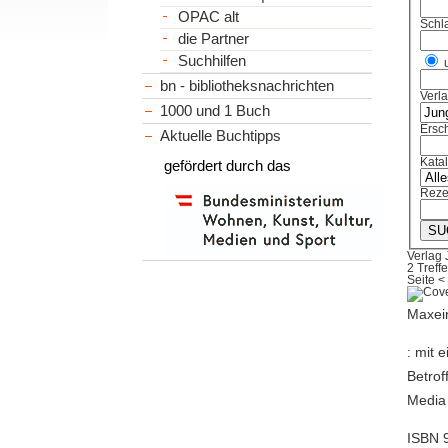
OPAC alt
Schl
die Partner
Suchhilfen
bn - bibliotheksnachrichten
Verl
1000 und 1 Buch
Ersch
Aktuelle Buchtipps
Kata
gefördert durch das
Reze
Verlag 
2 Treffe
Seite
<
Maxein
: mit 
Betrof
Media 
ISBN 