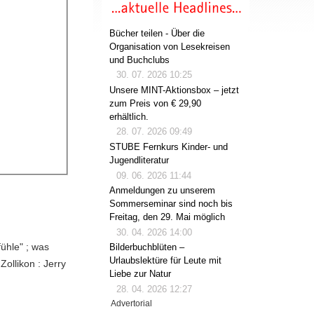
Bücher teilen - Über die
Organisation von Lesekreisen
und Buchclubs
30. 07. 2026 10:25
Unsere MINT-Aktionsbox – jetzt
zum Preis von € 29,90
erhältlich.
28. 07. 2026 09:49
STUBE Fernkurs Kinder- und
Jugendliteratur
09. 06. 2026 11:44
Anmeldungen zu unserem
Sommerseminar sind noch bis
Freitag, den 29. Mai möglich
30. 04. 2026 14:00
fühle" ; was
Bilderbuchblüten –
Urlaubslektüre für Leute mit
ollikon : Jerry
Liebe zur Natur
28. 04. 2026 12:27
Advertorial