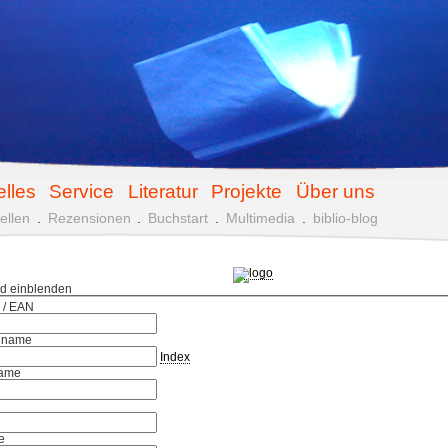
elles
Service
Literatur
Projekte
Über uns
ellen
.
Rezensionen
.
Buchstart
.
Multimedia
.
biblio-blog
ld einblenden
 / EAN
hname
Index
ame
e