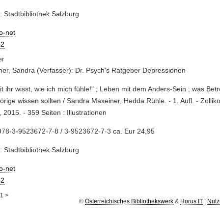
: Stadtbibliothek Salzburg
io-net
2
er, Sandra (Verfasser): Dr. Psych's Ratgeber Depressionen
it ihr wisst, wie ich mich fühle!" ; Leben mit dem Anders-Sein ; was Bet
rige wissen sollten / Sandra Maxeiner, Hedda Rühle. - 1. Aufl. - Zollik
, 2015. - 359 Seiten : Illustrationen
978-3-9523672-7-8 / 3-9523672-7-3 ca. Eur 24,95
: Stadtbibliothek Salzburg
io-net
2
1
>
©
Österreichisches Bibliothekswerk
&
Horus IT
|
Nutz