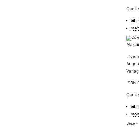
Quelle
bibl
mab
Maxein
: "dam
Angehö
Verlag
ISBN 
Quelle
bibl
mab
Seite
<