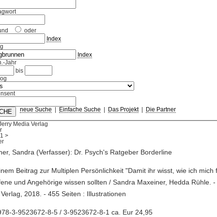
agwort
und
oder
Index
ag
Index
.-Jahr
bis
log
nsent
neue Suche
|
Einfache Suche
|
Das Projekt
|
Die Partner
Jerry Media Verlag
r
1
>
er, Sandra (Verfasser): Dr. Psych's Ratgeber Borderline
einem Beitrag zur Multiplen Persönlichkeit "Damit ihr wisst, wie ich mich 
fene und Angehörige wissen sollten / Sandra Maxeiner, Hedda Rühle. - Z
Verlag, 2018. - 455 Seiten : Illustrationen
978-3-9523672-8-5 / 3-9523672-8-1 ca. Eur 24,95