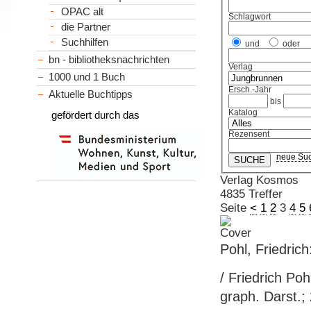
OPAC alt
Schlagwort
die Partner
Suchhilfen
und
oder
bn - bibliotheksnachrichten
Verlag
1000 und 1 Buch
Ersch.-Jahr
Aktuelle Buchtipps
bis
Katalog
gefördert durch das
Rezensent
neue Su
Verlag Kosmos
4835 Treffer
Seite
<
1
2
3
4
5
Pohl, Friedric
/ Friedrich Pohl
graph. Darst.;