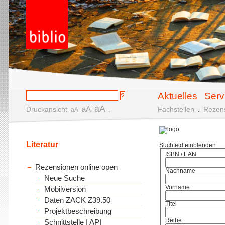
Aktuelles
Serv
aA
aA
Druckansicht
.
Fachstellen
.
Rezen
aA
Literatur
Suchfeld einblenden
ISBN / EAN
Rezensionen online open
Nachname
Neue Suche
Vorname
Mobilversion
Daten ZACK Z39.50
Titel
Projektbeschreibung
Reihe
Schnittstelle | API