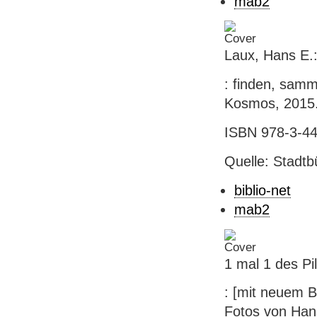
mab2
Laux, Hans E.
: finden, samme
Kosmos, 2015. 
ISBN 978-3-440
Quelle: Stadtb
biblio-net
mab2
1 mal 1 des P
: [mit neuem B
Fotos von Hans