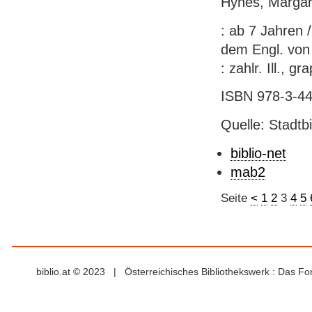
Hynes, Margare
: ab 7 Jahren 
dem Engl. von 
: zahlr. Ill., g
ISBN 978-3-44
Quelle: Stadtb
biblio-net
mab2
Seite
<
1
2
3
4
5
biblio.at © 2023 | Österreichisches Bibliothekswerk : Das F