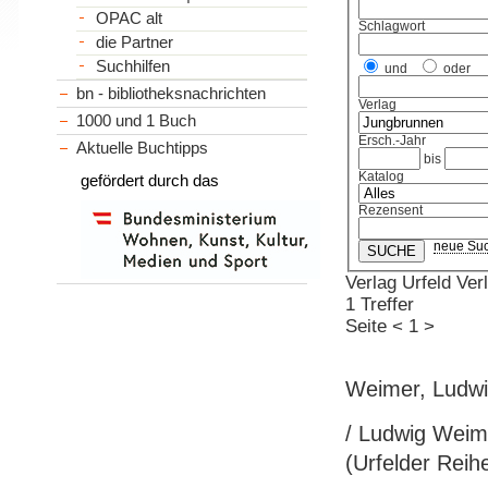
OPAC alt
Schlagwort
die Partner
Suchhilfen
und
oder
bn - bibliotheksnachrichten
Verlag
1000 und 1 Buch
Ersch.-Jahr
Aktuelle Buchtipps
bis
Katalog
gefördert durch das
Rezensent
neue Su
Verlag Urfeld Verl
1 Treffer
Seite
<
1
>
Weimer, Ludwig
/ Ludwig Weimer
(Urfelder Reihe