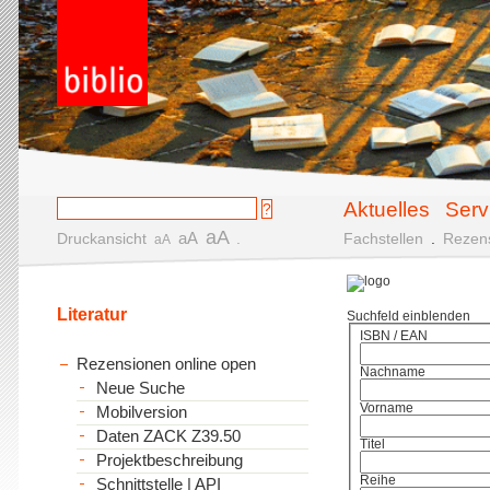
Aktuelles
Serv
aA
aA
Druckansicht
.
Fachstellen
.
Rezen
aA
Literatur
Suchfeld einblenden
ISBN / EAN
Rezensionen online open
Nachname
Neue Suche
Vorname
Mobilversion
Daten ZACK Z39.50
Titel
Projektbeschreibung
Reihe
Schnittstelle | API