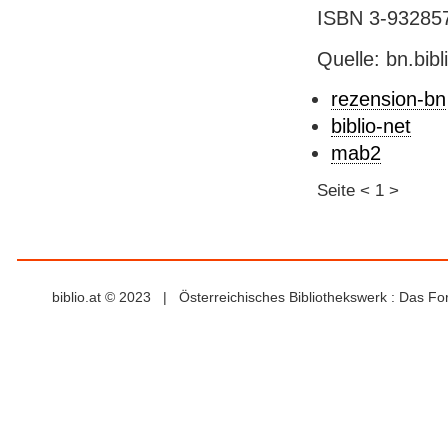
ISBN 3-932857-
Quelle: bn.bib
rezension-bn
biblio-net
mab2
Seite
<
1
>
biblio.at © 2023 | Österreichisches Bibliothekswerk : Das F