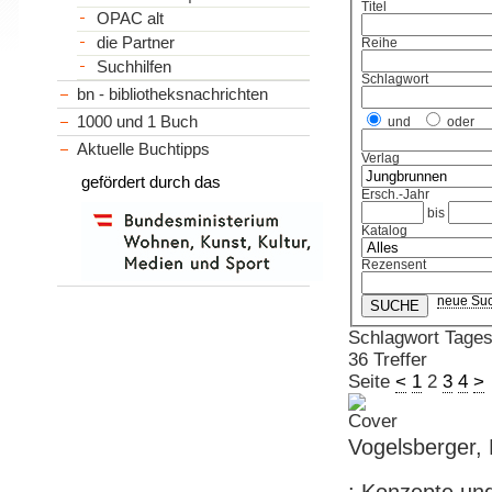
Titel
OPAC alt
die Partner
Reihe
Suchhilfen
Schlagwort
bn - bibliotheksnachrichten
1000 und 1 Buch
und
oder
Aktuelle Buchtipps
Verlag
gefördert durch das
Ersch.-Jahr
bis
Katalog
Rezensent
neue Su
Schlagwort Tage
36 Treffer
Seite
<
1
2
3
4
>
Vogelsberger,