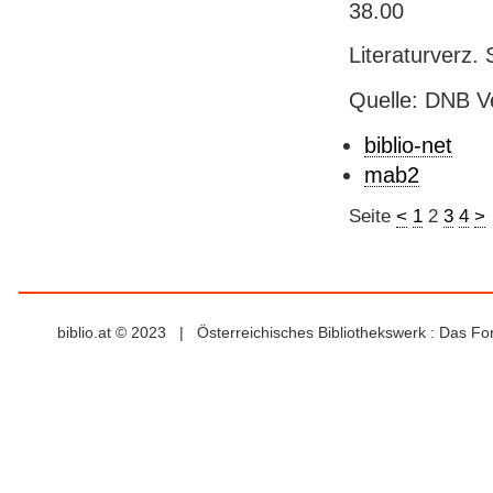
38.00
Literaturverz. 
Quelle: DNB V
biblio-net
mab2
Seite
<
1
2
3
4
>
biblio.at © 2023 | Österreichisches Bibliothekswerk : Das F