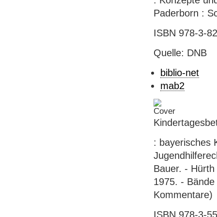
: Konzepte und
Paderborn : Sc
ISBN 978-3-82
Quelle: DNB
biblio-net
mab2
Kindertagesbe
: bayerisches 
Jugendhilferec
Bauer. - Hürth
1975. - Bände 
Kommentare)
ISBN 978-3-55