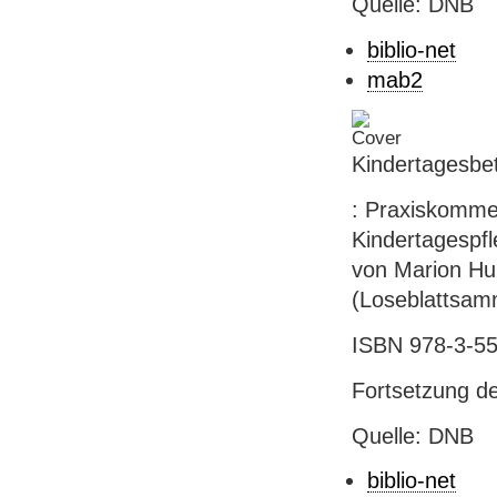
Quelle: DNB
biblio-net
mab2
Kindertagesbet
: Praxiskommen
Kindertagespf
von Marion Hun
(Loseblattsam
ISBN 978-3-55
Fortsetzung 
Quelle: DNB
biblio-net