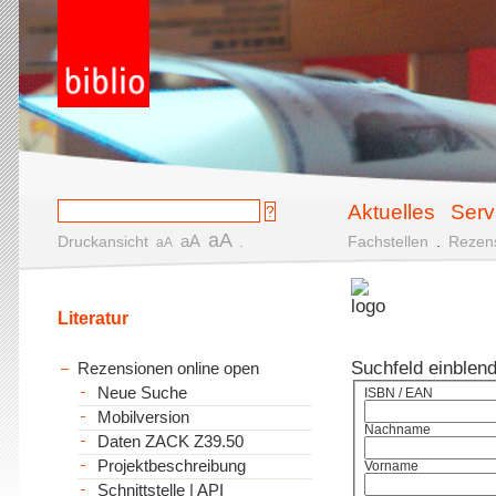
Aktuelles
Serv
aA
aA
Druckansicht
.
Fachstellen
.
Rezen
aA
Literatur
Suchfeld einblen
Rezensionen online open
Neue Suche
ISBN / EAN
Mobilversion
Nachname
Daten ZACK Z39.50
Projektbeschreibung
Vorname
Schnittstelle | API