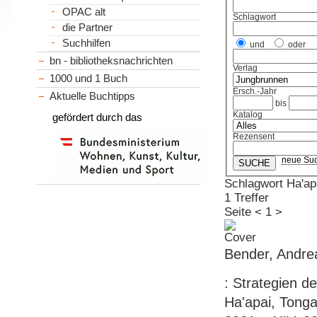
OPAC alt
Schlagwort
die Partner
Suchhilfen
und
oder
bn - bibliotheksnachrichten
Verlag
1000 und 1 Buch
Ersch.-Jahr
Aktuelle Buchtipps
bis
Katalog
gefördert durch das
Rezensent
neue Su
Schlagwort Ha'ap
1 Treffer
Seite
<
1
>
Bender, Andrea
: Strategien d
Ha'apai, Tonga