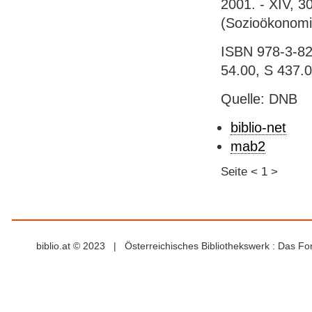
2001. - XIV, 30
(Sozioökonomis
ISBN 978-3-825
54.00, S 437.
Quelle: DNB
biblio-net
mab2
Seite
<
1
>
biblio.at © 2023 | Österreichisches Bibliothekswerk : Das F