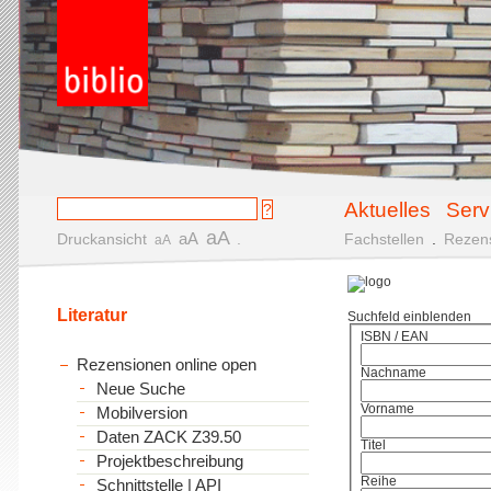
Aktuelles
Serv
aA
aA
Druckansicht
.
Fachstellen
.
Rezen
aA
Literatur
Suchfeld einblenden
ISBN / EAN
Rezensionen online open
Nachname
Neue Suche
Vorname
Mobilversion
Daten ZACK Z39.50
Titel
Projektbeschreibung
Reihe
Schnittstelle | API