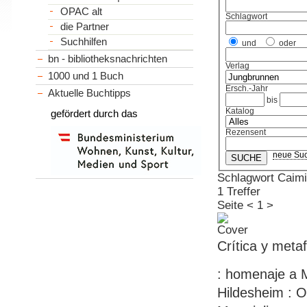
OPAC alt
Schlagwort
die Partner
Suchhilfen
und
oder
bn - bibliotheksnachrichten
Verlag
1000 und 1 Buch
Ersch.-Jahr
Aktuelle Buchtipps
bis
Katalog
gefördert durch das
Rezensent
neue Su
Schlagwort Caimi
1 Treffer
Seite
<
1
>
Crítica y metaf
: homenaje a Ma
Hildesheim : O