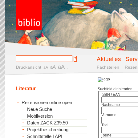
Aktuelles
Serv
aA
aA
Druckansicht
.
Fachstellen
.
Rezen
aA
Literatur
Suchfeld einblenden
ISBN / EAN
Rezensionen online open
Nachname
Neue Suche
Vorname
Mobilversion
Daten ZACK Z39.50
Titel
Projektbeschreibung
Reihe
Schnittstelle | API