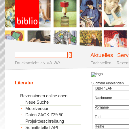
Aktuelles
Serv
aA
aA
Druckansicht
.
Fachstellen
.
Rezen
aA
Literatur
Suchfeld einblenden
ISBN / EAN
Rezensionen online open
Nachname
Neue Suche
Vorname
Mobilversion
Daten ZACK Z39.50
Titel
Projektbeschreibung
Reihe
Schnittstelle | API