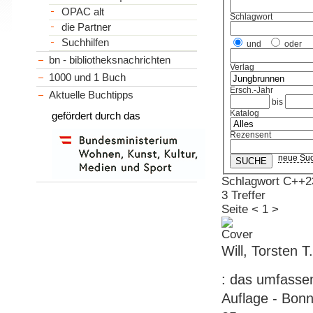
OPAC alt
Schlagwort
die Partner
Suchhilfen
und
oder
bn - bibliotheksnachrichten
Verlag
1000 und 1 Buch
Ersch.-Jahr
Aktuelle Buchtipps
bis
Katalog
gefördert durch das
Rezensent
neue Su
Schlagwort C++2
3 Treffer
Seite
<
1
>
Will, Torsten T
: das umfassend
Auflage - Bonn 