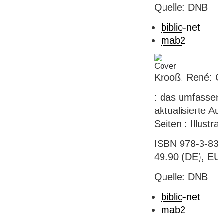
Quelle: DNB
biblio-net
mab2
Krooß, René: C
: das umfasse
aktualisierte 
Seiten : Illus
ISBN 978-3-83
49.90 (DE), EU
Quelle: DNB
biblio-net
mab2