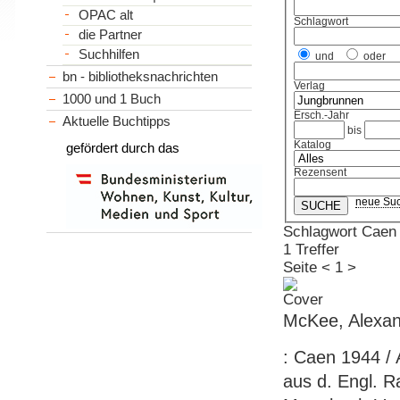
OPAC alt
Schlagwort
die Partner
Suchhilfen
und
oder
bn - bibliotheksnachrichten
Verlag
1000 und 1 Buch
Ersch.-Jahr
Aktuelle Buchtipps
bis
Katalog
gefördert durch das
Rezensent
neue Su
Schlagwort Caen
1 Treffer
Seite
<
1
>
McKee, Alexan
: Caen 1944 / 
aus d. Engl. Ra