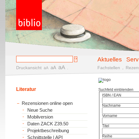
Aktuelles
Serv
aA
aA
Druckansicht
.
Fachstellen
.
Rezen
aA
Literatur
Suchfeld einblenden
ISBN / EAN
Rezensionen online open
Nachname
Neue Suche
Vorname
Mobilversion
Daten ZACK Z39.50
Titel
Projektbeschreibung
Reihe
Schnittstelle | API