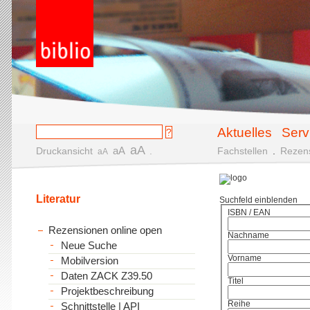
Aktuelles
Serv
aA
aA
Druckansicht
.
Fachstellen
.
Rezen
aA
Literatur
Suchfeld einblenden
ISBN / EAN
Rezensionen online open
Nachname
Neue Suche
Vorname
Mobilversion
Daten ZACK Z39.50
Titel
Projektbeschreibung
Reihe
Schnittstelle | API