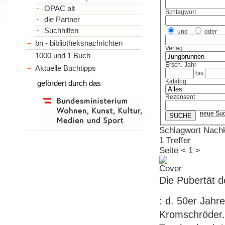
OPAC alt
Schlagwort
die Partner
Suchhilfen
und
oder
bn - bibliotheksnachrichten
Verlag
1000 und 1 Buch
Ersch.-Jahr
Aktuelle Buchtipps
bis
Katalog
gefördert durch das
Rezensent
neue Su
Schlagwort Nachk
1 Treffer
Seite
<
1
>
Die Pubertät d
: d. 50er Jahr
Kromschröder. 