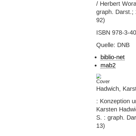
/ Herbert Wora
graph. Darst.;
92)
ISBN 978-3-40
Quelle: DNB
biblio-net
mab2
Hadwich, Karst
: Konzeption u
Karsten Hadwic
S. : graph. Da
13)