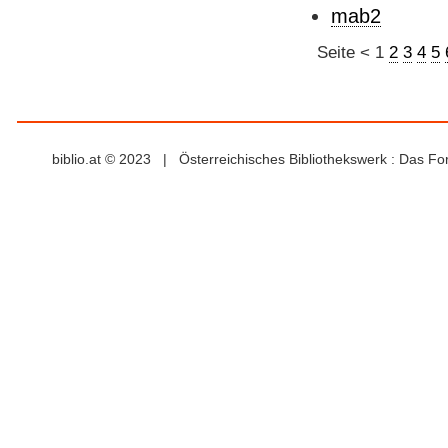
mab2
Seite
<
1
2
3
4
5
biblio.at © 2023 | Österreichisches Bibliothekswerk : Das F