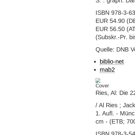
S. : graph. Da
ISBN 978-3-63
EUR 54.90 (DE,
EUR 56.50 (AT,
(Subskr.-Pr. b
Quelle: DNB V
biblio-net
mab2
Ries, Al: Die 
/ Al Ries ; Ja
1. Aufl. - Mün
cm - (ETB; 70
ISBN 978-3-54