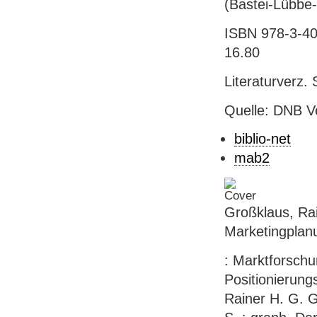
(Bastei-Lübbe
ISBN 978-3-404
16.80
Literaturverz. 
Quelle: DNB V
biblio-net
mab2
Großklaus, Rai
Marketingplan
: Marktforschu
Positionierung
Rainer H. G. G