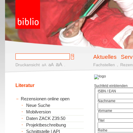
Aktuelles
Serv
aA
aA
Druckansicht
.
Fachstellen
.
Rezen
aA
Literatur
Suchfeld einblenden
ISBN / EAN
Rezensionen online open
Nachname
Neue Suche
Vorname
Mobilversion
Daten ZACK Z39.50
Titel
Projektbeschreibung
Reihe
Schnittstelle | API