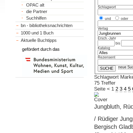
OPAC alt
Schlagwort
die Partner
Suchhilfen
und
oder
bn - bibliotheksnachrichten
Verlag
1000 und 1 Buch
Ersch.-Jahr
Aktuelle Buchtipps
bis
Katalog
gefördert durch das
Rezensent
neue Su
Schlagwort Marke
75 Treffer
Seite
<
1
2
3
4
5
Jungbluth, Rüd
/ Rüdiger Jungb
Bergisch Gladba