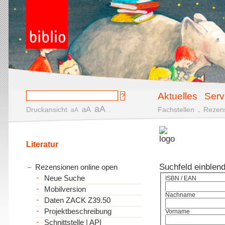
Aktuelles
Serv
aA
aA
Druckansicht
.
Fachstellen
.
Rezen
aA
Literatur
Suchfeld einblen
Rezensionen online open
Neue Suche
ISBN / EAN
Mobilversion
Nachname
Daten ZACK Z39.50
Projektbeschreibung
Vorname
Schnittstelle | API