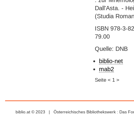
: zur Mnemolog
Dall'Asta. - He
(Studia Roman
ISBN 978-3-825
79.00
Quelle: DNB
biblio-net
mab2
Seite
<
1
>
biblio.at © 2023 | Österreichisches Bibliothekswerk : Das F