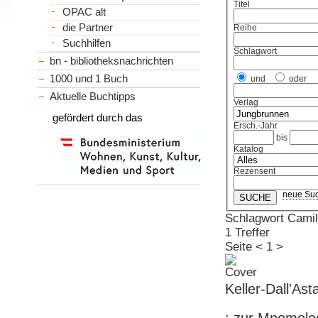
Titel
OPAC alt
die Partner
Reihe
Suchhilfen
Schlagwort
bn - bibliotheksnachrichten
1000 und 1 Buch
und
oder
Aktuelle Buchtipps
Verlag
gefördert durch das
Ersch.-Jahr
bis
Katalog
Rezensent
neue Su
Schlagwort Camill
1 Treffer
Seite
<
1
>
Keller-Dall'As