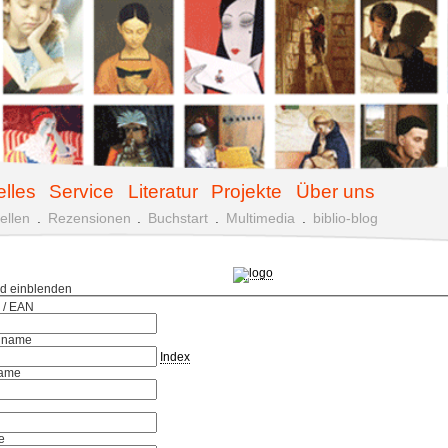
elles
Service
Literatur
Projekte
Über uns
ellen
.
Rezensionen
.
Buchstart
.
Multimedia
.
biblio-blog
ld einblenden
 / EAN
hname
Index
ame
e