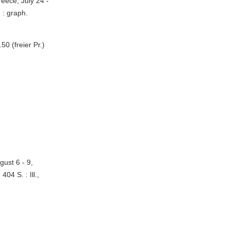
eece, July 24 -
. : graph.
0 (freier Pr.)
gust 6 - 9,
04 S. : Ill.,