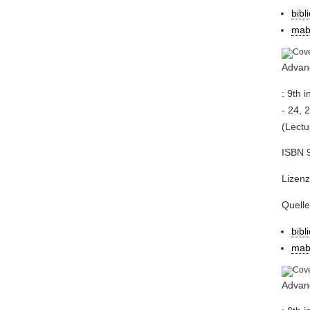
bibl
mab
Advanc
: 9th 
- 24, 
(Lectu
ISBN 
Lizenz
Quell
bibl
mab
Advanc