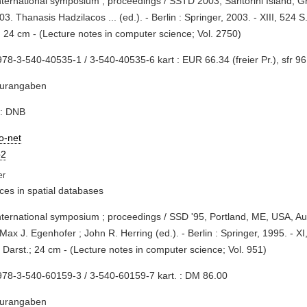
international symposium ; proceedings / SSTD 2003, Santorini Island, Gr
03. Thanasis Hadzilacos ... (ed.). - Berlin : Springer, 2003. - XIII, 524 S
; 24 cm - (Lecture notes in computer science; Vol. 2750)
78-3-540-40535-1 / 3-540-40535-6 kart : EUR 66.34 (freier Pr.), sfr 96.5
turangaben
e: DNB
io-net
2
es in spatial databases
international symposium ; proceedings / SSD '95, Portland, ME, USA, Au
Max J. Egenhofer ; John R. Herring (ed.). - Berlin : Springer, 1995. - XI, 4
 Darst.; 24 cm - (Lecture notes in computer science; Vol. 951)
78-3-540-60159-3 / 3-540-60159-7 kart. : DM 86.00
turangaben