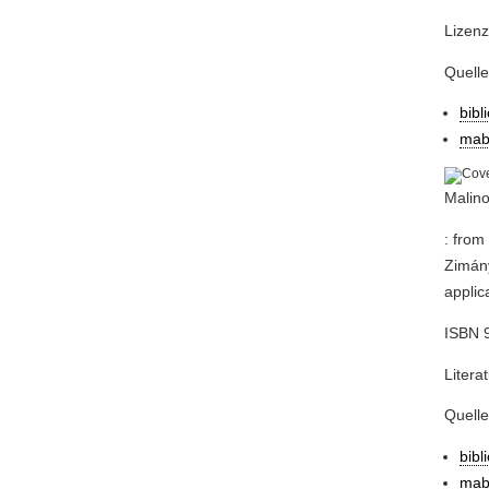
Lizenz
Quell
bibl
mab
Malino
: from
Zimány
applic
ISBN 9
Litera
Quell
bibl
mab