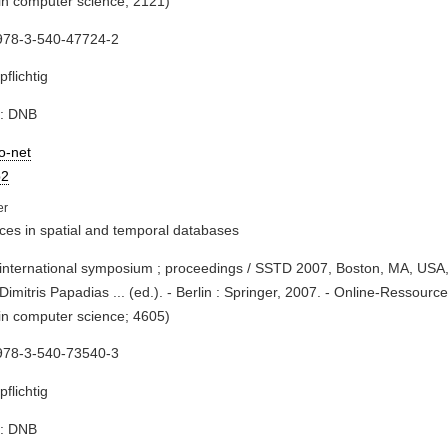
in computer science; 2121)
978-3-540-47724-2
pflichtig
e: DNB
io-net
2
es in spatial and temporal databases
 international symposium ; proceedings / SSTD 2007, Boston, MA, USA, 
Dimitris Papadias ... (ed.). - Berlin : Springer, 2007. - Online-Ressource
in computer science; 4605)
978-3-540-73540-3
pflichtig
e: DNB