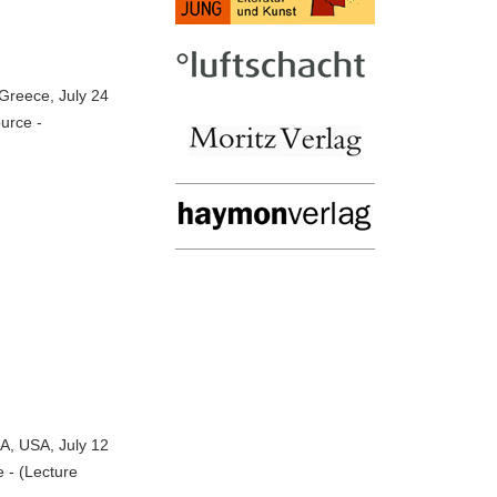
 Greece, July 24
ource -
A, USA, July 12
e - (Lecture