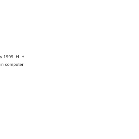
y 1999. H. H.
s in computer