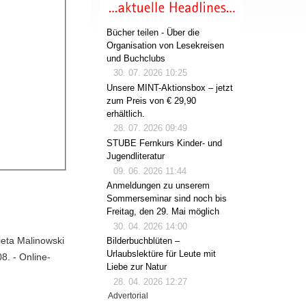
Bücher teilen - Über die
Organisation von Lesekreisen
und Buchclubs
30. 07. 2026 10:25
Unsere MINT-Aktionsbox – jetzt
zum Preis von € 29,90
erhältlich.
28. 07. 2026 09:49
STUBE Fernkurs Kinder- und
Jugendliteratur
09. 06. 2026 11:44
Anmeldungen zu unserem
Sommerseminar sind noch bis
Freitag, den 29. Mai möglich
30. 04. 2026 14:00
bieta Malinowski
Bilderbuchblüten –
Urlaubslektüre für Leute mit
08. - Online-
Liebe zur Natur
28. 04. 2026 12:27
Advertorial