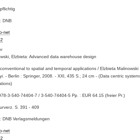
pflichtig
e: DNB
io-net
2
wski, Elzbieta: Advanced data warehouse design
 conventional to spatial and temporal applications / Elzbieta Malinowski
i. - Berlin : Springer, 2008. - XXI, 435 S.; 24 cm - (Data centric syste
ations)
78-3-540-74404-7 / 3-540-74404-5 Pp. : EUR 64.15 (freier Pr.)
turverz. S. 391 - 409
e: DNB Verlagsmeldungen
io-net
2