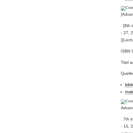
[Advan
: [8th
- 27, 
([Lect
ISBN 
Titel 
Quell
bibl
mab
Advanc
: 7th 
- 15, 