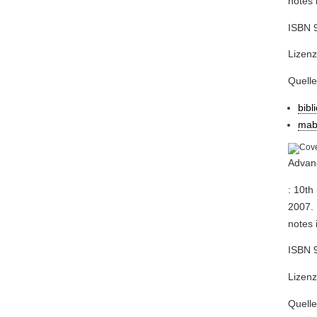
notes 
ISBN 
Lizenz
Quell
bibl
mab
Advanc
: 10th
2007. 
notes 
ISBN 
Lizenz
Quell