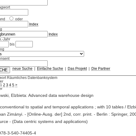
agwort
und
oder
Index
ag
Index
.-Jahr
bis
log
nsent
neue Suche
|
Einfache Suche
|
Das Projekt
|
Die Partner
wort Räumliches Datenbanksystem
fer
1
2
3
4
5
>
wski, Elzbieta: Advanced data warehouse design
 conventional to spatial and temporal applications ; with 10 tables / Elz
ban Zimányi. - [Online-Ausg. der] 2nd, corr. print. - Berlin : Springer, 20
rce - (Data centric systems and applications)
978-3-540-74405-4