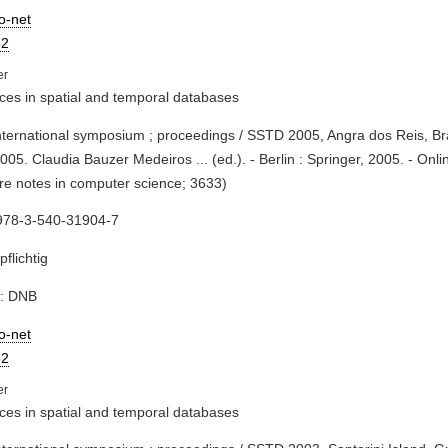
io-net
2
es in spatial and temporal databases
international symposium ; proceedings / SSTD 2005, Angra dos Reis, Bra
2005. Claudia Bauzer Medeiros ... (ed.). - Berlin : Springer, 2005. - Onl
re notes in computer science; 3633)
978-3-540-31904-7
pflichtig
e: DNB
io-net
2
es in spatial and temporal databases