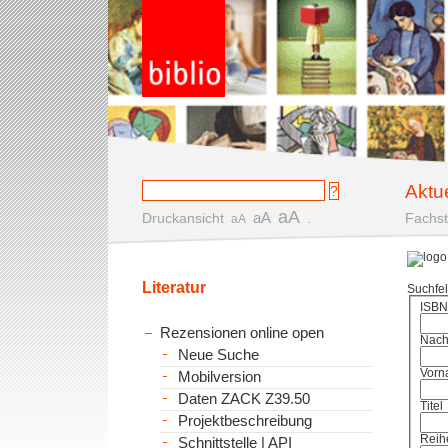
Aktu
aA
aA
Druckansicht
.
Fachst
aA
Literatur
Suchfe
ISBN
Rezensionen online open
Nac
Neue Suche
Vorn
Mobilversion
Daten ZACK Z39.50
Titel
Projektbeschreibung
Reih
Schnittstelle | API