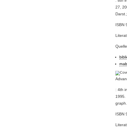
: 8th 
27, 20
Darst.
ISBN 9
Litera
Quell
bibl
mab
Advanc
: 4th 
1995. 
graph.
ISBN 9
Litera