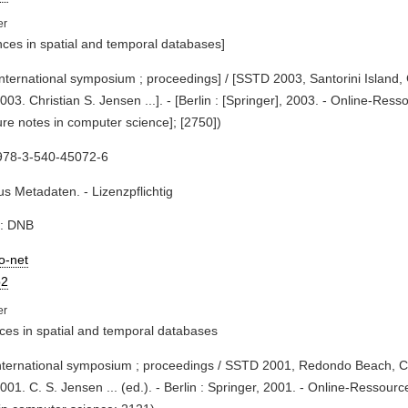
ces in spatial and temporal databases]
 international symposium ; proceedings] / [SSTD 2003, Santorini Island,
2003. Christian S. Jensen ...]. - [Berlin : [Springer], 2003. - Online-Ress
ure notes in computer science]; [2750])
978-3-540-45072-6
aus Metadaten. - Lizenzpflichtig
e: DNB
io-net
2
es in spatial and temporal databases
international symposium ; proceedings / SSTD 2001, Redondo Beach, C
2001. C. S. Jensen ... (ed.). - Berlin : Springer, 2001. - Online-Ressourc