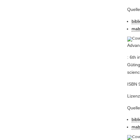
Quell
bibl
mab
Advanc
: 6th 
Güting
scienc
ISBN 
Lizenz
Quell
bibl
mab