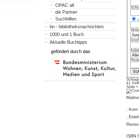
OPAC alt
Schl
die Partner
Suchhilfen
bn - bibliotheksnachrichten
Verl
1000 und 1 Buch
Ersch
Aktuelle Buchtipps
Kata
gefördert durch das
Reze
Schlag
41 Tref
Seite
<
Malino
: from
; Este
Ressou
ISBN 