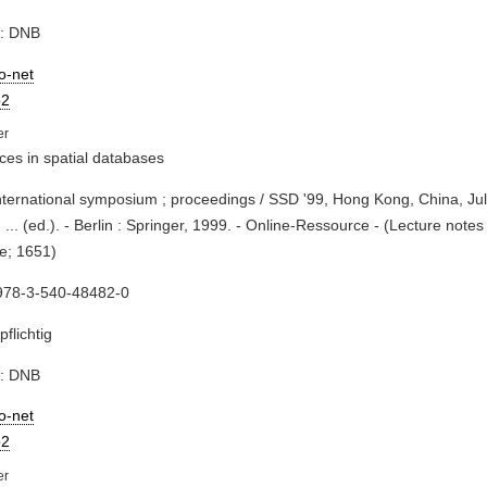
e: DNB
io-net
2
es in spatial databases
international symposium ; proceedings / SSD '99, Hong Kong, China, Jul
 ... (ed.). - Berlin : Springer, 1999. - Online-Ressource - (Lecture note
e; 1651)
978-3-540-48482-0
pflichtig
e: DNB
io-net
2