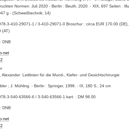
uckten Normen: Juli 2020 - Berlin : Beuth, 2020. - XIX, 697 Seiten : Ill
47 g - (Schweißtechnik; 14)
78-3-410-29071-1 / 3-410-29071-0 Broschur : circa EUR 170.00 (DE),
 (AT)
e: DNB
io-net
2
, Alexander: Leitlinien für die Mund-, Kiefer- und Gesichtschirurgie
übler ; J. Mühling. - Berlin : Springer, 1998. - IX, 180 S.; 24 cm
78-3-540-63566-6 / 3-540-63566-1 kart. : DM 98.00
e: DNB
io-net
2