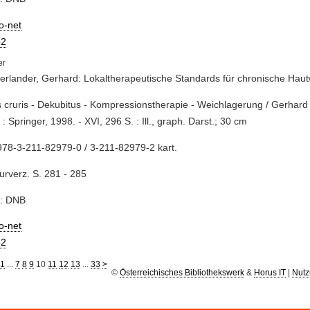
io-net
2
rlander, Gerhard: Lokaltherapeutische Standards für chronische Hau
s cruris - Dekubitus - Kompressionstherapie - Weichlagerung / Gerhar
 : Springer, 1998. - XVI, 296 S. : Ill., graph. Darst.; 30 cm
78-3-211-82979-0 / 3-211-82979-2 kart.
turverz. S. 281 - 285
e: DNB
io-net
2
1
...
7
8
9
10
11
12
13
...
33
>
©
Österreichisches Bibliothekswerk
&
Horus IT
|
Nutz