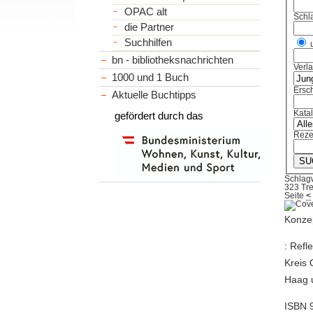
OPAC alt
Schl
die Partner
Suchhilfen
bn - bibliotheksnachrichten
Verl
1000 und 1 Buch
Ersch
Aktuelle Buchtipps
Kata
gefördert durch das
Reze
Schlagw
323 Tre
Seite
<
Konzep
: Refl
Kreis 
Haag u
ISBN 9