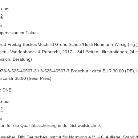
io-net
2
pervision im Fokus
trud Freitag-Becker/Mechtild Grohs-Schulz/Heidi Neumann-Wirsig (Hg.). -
gen : Vandenhoeck & Ruprecht, 2017. - 341 Seiten : Illustrationen; 24 
ision, Beratung)
78-3-525-40567-3 / 3-525-40567-7 Broschur : circa EUR 30.00 (DE), 
irca sfr 38.90 (freier Preis)
e: DNB
io-net
2
den für die Qualitätssicherung in der Schweißtechnik
usgeber: DIN Deutsches Institut für Normung e.V.. - 6. Auflage, Stand 