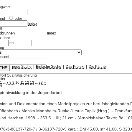
agwort
und
oder
Index
ag
Index
.-Jahr
bis
log
nsent
neue Suche
|
Einfache Suche
|
Das Projekt
|
Die Partner
ort Qualitätssicherung
ffer
1
...
7
8
9
10
11
12
13
...
33
>
tentwicklung in der Jugendarbeit
exion und Dokumentation eines Modellprojekts zur berufsbegleitenden 
Offenbach / Monika Mannheim-Runkel/Ursula Taplik (Hrsg.). - Frankfur
nd Herchen, 1998. - 253 S. : Ill.; 21 cm - (Arnoldshainer Texte; Bd. 10
78-3-86137-720-7 / 3-86137-720-9 kart. : DM 45.00, sfr 41.00, S 329.