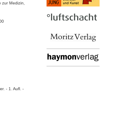
e zur Medizin,
00
 - 1. Aufl. -
m