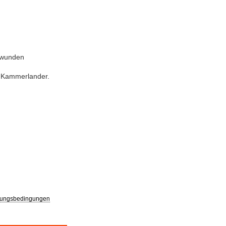
twunden
d Kammerlander.
ungsbedingungen