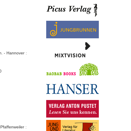
n. - Hannover :
0
faffenweiler :