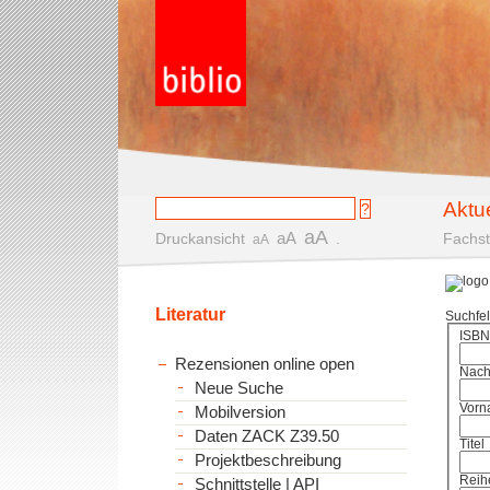
Aktu
aA
aA
Druckansicht
.
Fachst
aA
Literatur
Suchfe
ISBN
Rezensionen online open
Nac
Neue Suche
Vorn
Mobilversion
Daten ZACK Z39.50
Titel
Projektbeschreibung
Reih
Schnittstelle | API