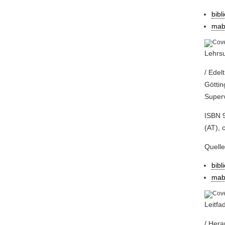
bibl
mab
Lehrsu
/ Edel
Göttin
Superv
ISBN 9
(AT), c
Quell
bibl
mab
Leitfa
/ Hera