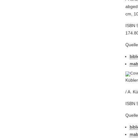
abgedr
cm, 10
ISBN 9
174.80
Quell
bibl
mab
Kübler
/ A. K
ISBN 9
Quell
bibl
mab