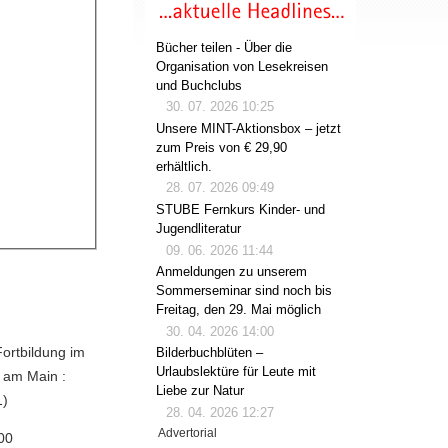
Bücher teilen - Über die
Organisation von Lesekreisen
und Buchclubs
30. 07. 2026 10:25
Unsere MINT-Aktionsbox – jetzt
zum Preis von € 29,90
erhältlich.
28. 07. 2026 09:49
STUBE Fernkurs Kinder- und
Jugendliteratur
09. 06. 2026 11:44
Anmeldungen zu unserem
Sommerseminar sind noch bis
Freitag, den 29. Mai möglich
30. 04. 2026 14:00
Fortbildung im
Bilderbuchblüten –
Urlaubslektüre für Leute mit
t am Main :
Liebe zur Natur
1)
28. 04. 2026 12:27
Advertorial
00