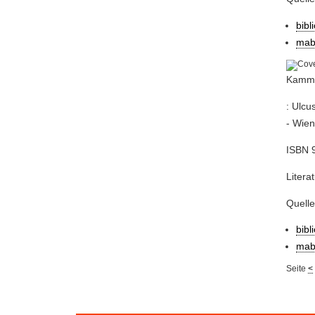
bibl
mab
Kamme
: Ulcu
- Wien
ISBN 9
Litera
Quell
bibl
mab
Seite
<