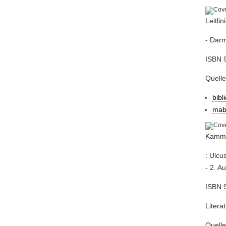
Leitli
- Darm
ISBN 9
Quell
bibl
mab
Kamme
: Ulcu
- 2. Au
ISBN 9
Litera
Quell