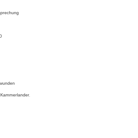
tsprechung
0
twunden
d Kammerlander.