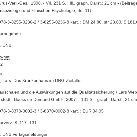
rus-Verl.-Ges., 1998. - VII, 231 S. : Ill., graph. Darst.; 21 cm - (Beiträg
nsoziologie und klinischen Psychologie; Bd. 11)
78-3-8255-0236-2 / 3-8255-0236-8 kart. : DM 24.80, sfr 23.00, S 181.
turangaben
e: DNB
io-net
2
, Lars: Das Krankenhaus im DRG-Zeitalter
pauschalen und die Auswirkungen auf die Qualitätssicherung / Lars Weber.
stedt : Books on Demand GmbH, 2007. - 131 S. : graph. Darst.; 21 c
78-3-8370-0002-3 / 3-8370-0002-8 kart. : EUR 34.95
turverz. S. 117 -131
e: DNB Verlagsmeldungen