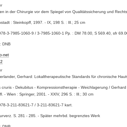
nien in der Chirurgie vor dem Spiegel von Qualitätssicherung und Rech
stadt : Steinkopff, 1997. - IX, 198 S. : Ill.; 25 cm
78-3-7985-1060-9 / 3-7985-1060-1 Pp. : DM 78.00, S 569.40, sfr 69.0
e: DNB
io-net
2
rlander, Gerhard: Lokaltherapeutische Standards für chronische Hau
s cruris - Dekubitus - Kompressionstherapie - Weichlagerung / Gerhar
fl. - Wien : Springer, 2001. - XXIV, 296 S. : Ill.; 30 cm
78-3-211-83621-7 / 3-211-83621-7 kart.
turverz. S. 281 - 285. - Später mehrbd. begrenztes Werk
e: DNB