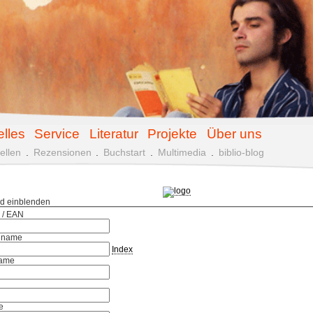
elles
Service
Literatur
Projekte
Über uns
ellen
.
Rezensionen
.
Buchstart
.
Multimedia
.
biblio-blog
ld einblenden
 / EAN
hname
Index
ame
e