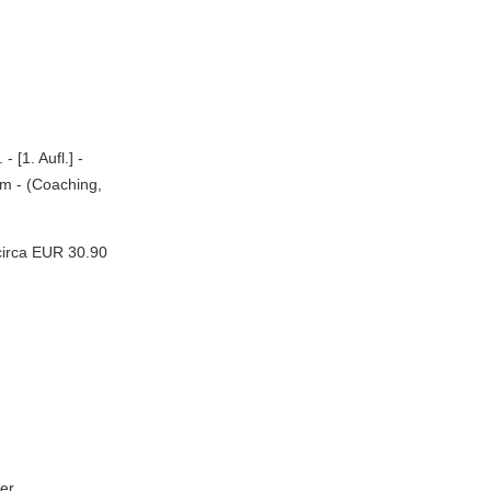
 [1. Aufl.] -
cm - (Coaching,
circa EUR 30.90
der