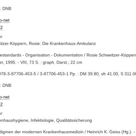
e: DNB
io-net
2
itzer-Köppern, Rosie: Die Krankenhaus-Ambulanz
gestandards - Organisation - Dokumentation / Rosie Schweitzer-Köpper
er, 1995. - VIII, 73 S. : graph. Darst.; 22 cm
78-3-87706-453-5 / 3-87706-453-1 Pp. : DM 39.80, sfr 41.00, S 311.0
e: DNB
io-net
2
nhaushygiene, Infektiologie, Qualitätssicherung
digmen der modernen Krankenhausmedizin / Heinrich K. Geiss (Hg.). - P