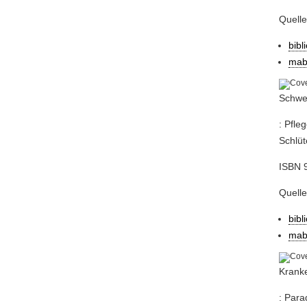
Quell
bibl
mab
Schwe
: Pfle
Schlüt
ISBN 9
Quell
bibl
mab
Kranke
: Para