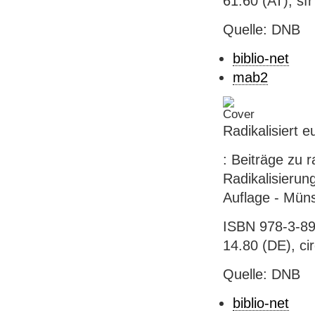
61.60 (AT), sf
Quelle: DNB
biblio-net
mab2
Radikalisiert e
: Beiträge zu r
Radikalisierun
Auflage - Müns
ISBN 978-3-89
14.80 (DE), ci
Quelle: DNB
biblio-net