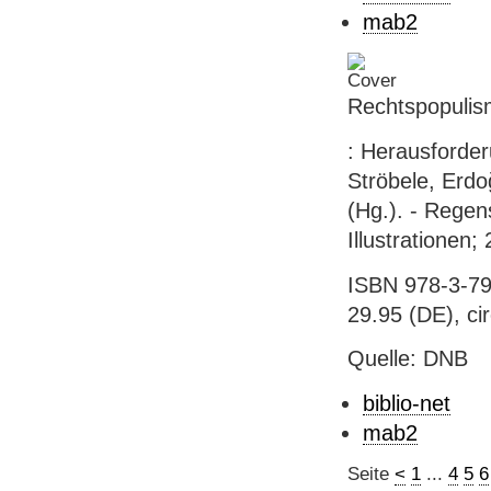
mab2
Rechtspopulis
: Herausforder
Ströbele, Erd
(Hg.). - Regens
Illustrationen
ISBN 978-3-79
29.95 (DE), ci
Quelle: DNB
biblio-net
mab2
Seite
<
1
...
4
5
6