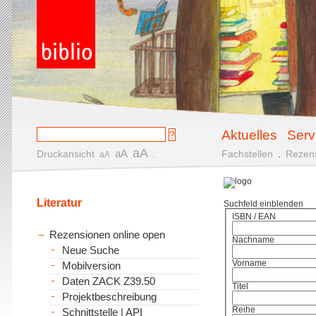
Aktuelles
Serv
aA
aA
Druckansicht
.
Fachstellen
.
Rezen
aA
Literatur
Suchfeld einblenden
ISBN / EAN
Rezensionen online open
Nachname
Neue Suche
Vorname
Mobilversion
Daten ZACK Z39.50
Titel
Projektbeschreibung
Reihe
Schnittstelle | API