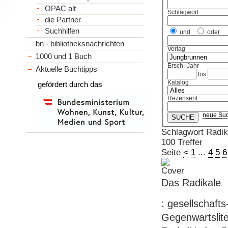
OPAC alt
Schlagwort
die Partner
Suchhilfen
und
oder
bn - bibliotheksnachrichten
Verlag
1000 und 1 Buch
Ersch.-Jahr
Aktuelle Buchtipps
bis
Katalog
gefördert durch das
Rezensent
neue Su
Schlagwort Radi
100 Treffer
Seite
<
1
...
4
5
6
Das Radikale
: gesellschafts
Gegenwartslite