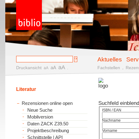
Aktuelles
Serv
aA
aA
Druckansicht
.
Fachstellen
.
Rezen
aA
Literatur
Suchfeld einblen
Rezensionen online open
Neue Suche
ISBN / EAN
Mobilversion
Nachname
Daten ZACK Z39.50
Projektbeschreibung
Vorname
Schnittstelle | API