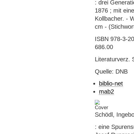
: drei Generat
1876 ; mit ein
Kollbacher. - W
cm - (Stichwor
ISBN 978-3-20
686.00
Literaturverz.
Quelle: DNB
biblio-net
mab2
Schödl, Ingebo
: eine Spurens