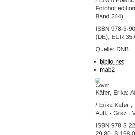
/ Erwin Polanc
Fotohof edition
Band 244)
ISBN 978-3-90
(DE), EUR 35.
Quelle: DNB
biblio-net
mab2
Käfer, Erika: 
/ Erika Käfer ;
Aufl. - Graz : 
ISBN 978-3-222
29.80, S 198.