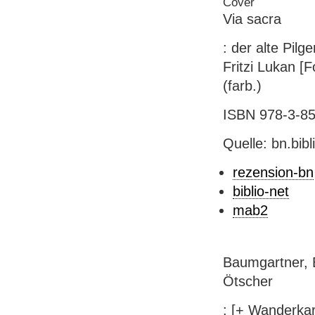
Via sacra
: der alte Pilg
Fritzi Lukan [Fo
(farb.)
ISBN 978-3-854
Quelle: bn.bib
rezension-bn
biblio-net
mab2
Baumgartner, 
Ötscher
: [+ Wanderkar