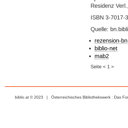
Residenz Verl., 
ISBN 3-7017-30
Quelle: bn.bib
rezension-bn
biblio-net
mab2
Seite
<
1
>
biblio.at © 2023 | Österreichisches Bibliothekswerk : Das F