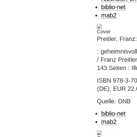
biblio-net
mab2
Preitler, Fran
: geheimnisvo
/ Franz Preitl
143 Seiten : Il
ISBN 978-3-70
(DE), EUR 22.0
Quelle: DNB
biblio-net
mab2