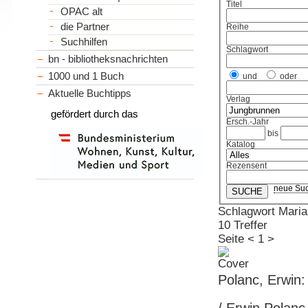
Titel
OPAC alt
die Partner
Reihe
Suchhilfen
Schlagwort
bn - bibliotheksnachrichten
1000 und 1 Buch
und
oder
Aktuelle Buchtipps
Verlag
gefördert durch das
Ersch.-Jahr
bis
Katalog
Rezensent
neue Su
Schlagwort Maria
10 Treffer
Seite
<
1
>
Polanc, Erwin: