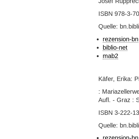
Josef Rupprecht
ISBN 978-3-701
Quelle: bn.bib
rezension-bn
biblio-net
mab2
Käfer, Erika: 
: Mariazellerwe
Aufl. - Graz : 
ISBN 3-222-131
Quelle: bn.bib
rezension-bn