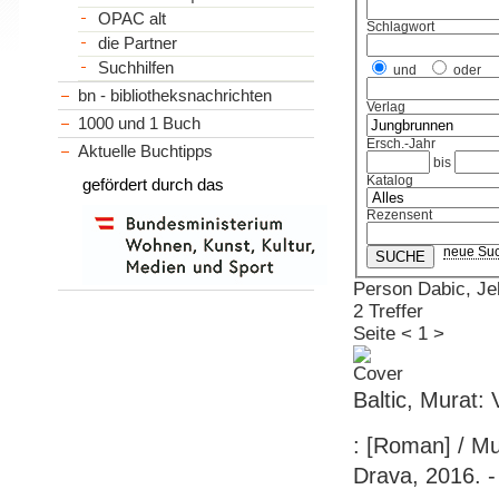
OPAC alt
Schlagwort
die Partner
Suchhilfen
und
oder
bn - bibliotheksnachrichten
Verlag
1000 und 1 Buch
Ersch.-Jahr
Aktuelle Buchtipps
bis
Katalog
gefördert durch das
Rezensent
neue Su
Person Dabic, Je
2 Treffer
Seite
<
1
>
Baltic, Murat:
: [Roman] / Mu
Drava, 2016. -