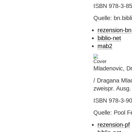
ISBN 978-3-854
Quelle: bn.bib
rezension-bn
biblio-net
mab2
Mladenovic, D
/ Dragana Mlad
zweispr. Ausg.
ISBN 978-3-902
Quelle: Pool Fe
rezension-pf