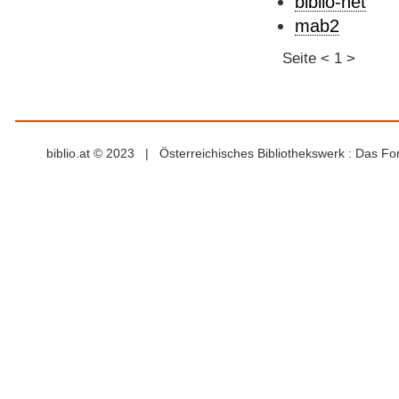
biblio-net
mab2
Seite
<
1
>
biblio.at © 2023 | Österreichisches Bibliothekswerk : Das F