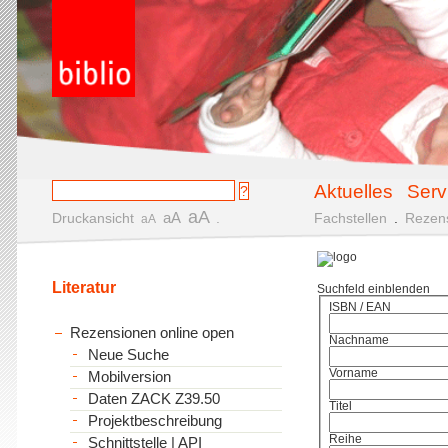
Aktuelles
Serv
aA
aA
Druckansicht
.
Fachstellen
.
Rezen
aA
Literatur
Suchfeld einblenden
ISBN / EAN
Rezensionen online open
Nachname
Neue Suche
Vorname
Mobilversion
Daten ZACK Z39.50
Titel
Projektbeschreibung
Reihe
Schnittstelle | API