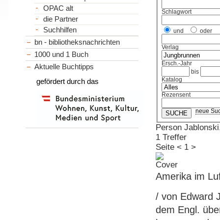
OPAC alt
Schlagwort
die Partner
Suchhilfen
und
oder
bn - bibliotheksnachrichten
Verlag
1000 und 1 Buch
Ersch.-Jahr
Aktuelle Buchtipps
bis
Katalog
gefördert durch das
Rezensent
neue Su
Person Jablonski
1 Treffer
Seite
<
1
>
Amerika im Luf
/ von Edward J
dem Engl. über