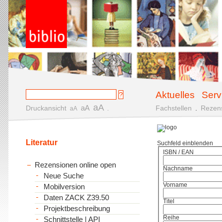
Aktuelles
Serv
aA
aA
Druckansicht
.
Fachstellen
.
Rezen
aA
Literatur
Suchfeld einblenden
ISBN / EAN
Rezensionen online open
Nachname
Neue Suche
Vorname
Mobilversion
Daten ZACK Z39.50
Titel
Projektbeschreibung
Reihe
Schnittstelle | API