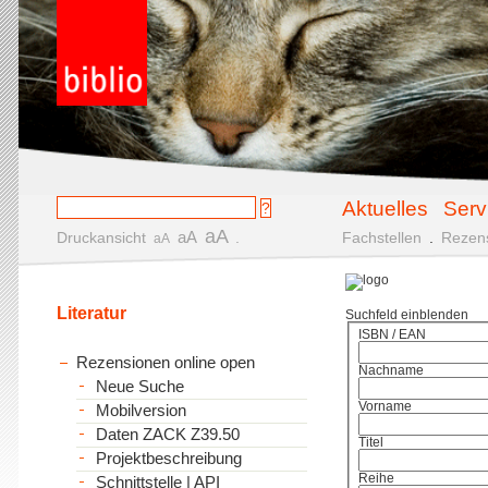
Aktuelles
Serv
aA
aA
Druckansicht
.
Fachstellen
.
Rezen
aA
Literatur
Suchfeld einblenden
ISBN / EAN
Rezensionen online open
Nachname
Neue Suche
Vorname
Mobilversion
Daten ZACK Z39.50
Titel
Projektbeschreibung
Reihe
Schnittstelle | API