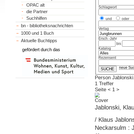
OPAC alt
Schlagwort
die Partner
Suchhilfen
und
oder
bn - bibliotheksnachrichten
Verlag
1000 und 1 Buch
Ersch.-Jahr
Aktuelle Buchtipps
bis
Katalog
gefördert durch das
Rezensent
neue Su
Person Jablonski
1 Treffer
Seite
<
1
>
Jablonski, Kla
/ Klaus Jablons
Neckarsulm : J