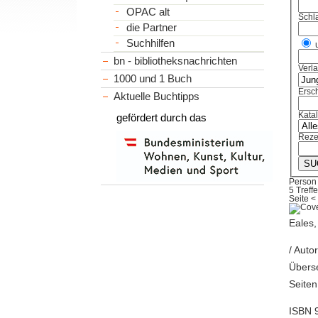
OPAC alt
Schl
die Partner
Suchhilfen
bn - bibliotheksnachrichten
Verl
1000 und 1 Buch
Ersch
Aktuelle Buchtipps
Kata
gefördert durch das
Reze
Person 
5 Treffe
Seite
<
Eales,
/ Auto
Überse
Seiten
ISBN 