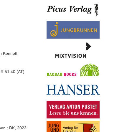
yn Kennett,
UR 51.40 (AT)
chen : DK, 2023.