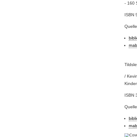
- 160 
ISBN 
Quell
bibl
mab
Tildsl
/ Kevi
Kinders
ISBN 3
Quelle
bibl
mab