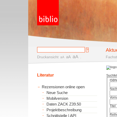
Aktu
aA
aA
Druckansicht
.
Fachst
aA
Literatur
Suchfe
ISBN
Rezensionen online open
Nac
Neue Suche
Vorn
Mobilversion
Daten ZACK Z39.50
Titel
Projektbeschreibung
Reih
Schnittstelle | API