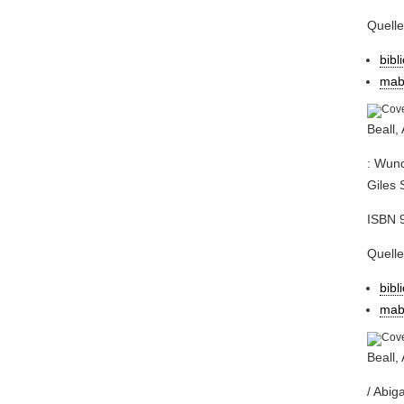
Quell
bibl
mab
Beall,
: Wund
Giles 
ISBN 
Quell
bibl
mab
Beall,
/ Abig