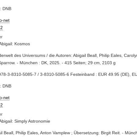
e: DNB
io-net
2
 Abigail: Kosmos
erwelt des Universums / die Autoren: Abigail Beall, Philip Eales, Carol
Sparrow. - München : DK, 2025. - 415 Seiten; 29 cm, 2103 g
978-3-8310-5085-7 / 3-8310-5085-6 Festeinband : EUR 49.95 (DE), E
e: DNB
io-net
2
 Abigail: Simply Astronomie
ail Beall, Philip Eales, Anton Vamplew ; Übersetzung: Birgit Reit. - Mün