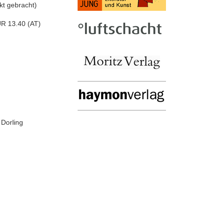
kt gebracht)
UR 13.40 (AT)
 Dorling