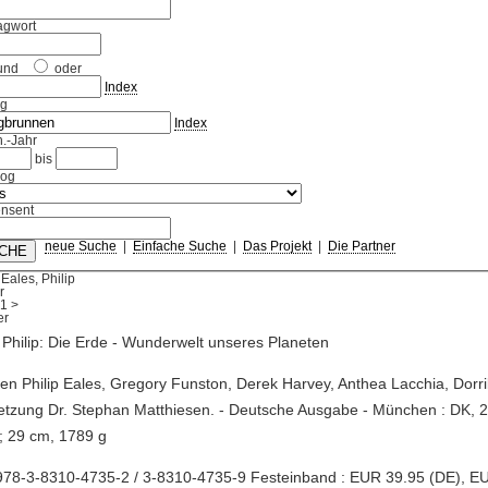
agwort
und
oder
Index
ag
Index
.-Jahr
bis
log
nsent
neue Suche
|
Einfache Suche
|
Das Projekt
|
Die Partner
Eales, Philip
r
1
>
 Philip: Die Erde - Wunderwelt unseres Planeten
ren Philip Eales, Gregory Funston, Derek Harvey, Anthea Lacchia, Dorri
tzung Dr. Stephan Matthiesen. - Deutsche Ausgabe - München : DK, 2
; 29 cm, 1789 g
978-3-8310-4735-2 / 3-8310-4735-9 Festeinband : EUR 39.95 (DE), E