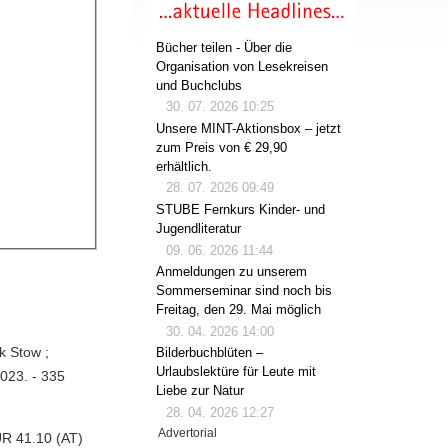
Bücher teilen - Über die
Organisation von Lesekreisen
und Buchclubs
30. 07. 2026 10:25
Unsere MINT-Aktionsbox – jetzt
zum Preis von € 29,90
erhältlich.
28. 07. 2026 09:49
STUBE Fernkurs Kinder- und
Jugendliteratur
09. 06. 2026 11:44
Anmeldungen zu unserem
Sommerseminar sind noch bis
Freitag, den 29. Mai möglich
30. 04. 2026 14:00
k Stow ;
Bilderbuchblüten –
Urlaubslektüre für Leute mit
023. - 335
Liebe zur Natur
28. 04. 2026 12:27
Advertorial
UR 41.10 (AT)