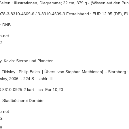
Seiten : Illustrationen, Diagramme; 22 cm, 379 g - (Wissen auf den Pun
978-3-8310-4609-6 / 3-8310-4609-3 Festeinband : EUR 12.95 (DE), E
e: DNB
io-net
2
ey, Kevin: Sterne und Planeten
n Tildsley ; Philip Eales. [ Übers. von Stephan Matthiesen]. - Starnberg :
ley, 2006. - 224 S. : zahlr. Ill.
-8310-0925-2 kart. : ca. Eur 10,20
: Stadtbücherei Dornbirn
io-net
2