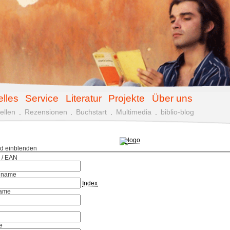
elles
Service
Literatur
Projekte
Über uns
ellen
.
Rezensionen
.
Buchstart
.
Multimedia
.
biblio-blog
ld einblenden
 / EAN
hname
Index
ame
e