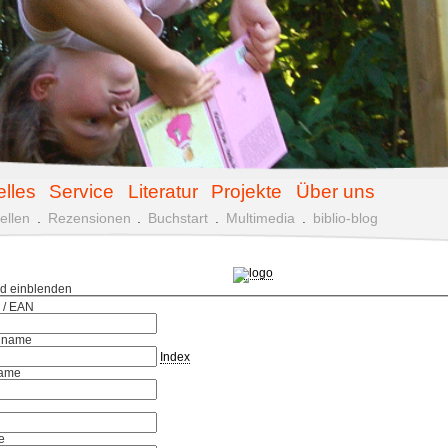
elles
Service
Literatur
Projekte
Über uns
ellen
.
Rezensionen
.
Buchstart
.
Multimedia
.
biblio-blog
ld einblenden
 / EAN
hname
Index
ame
e