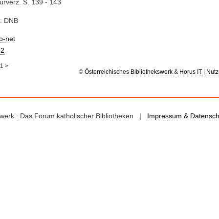
turverz. S. 139 - 143
e: DNB
io-net
2
1
>
©
Österreichisches Bibliothekswerk
&
Horus IT
|
Nutz
kswerk : Das Forum katholischer Bibliotheken |
Impressum & Datensch