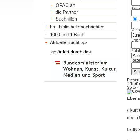
OPAC alt
Schl
die Partner
Suchhilfen
bn - bibliotheksnachrichten
Verl
1000 und 1 Buch
Ersch
Aktuelle Buchtipps
Kata
gefördert durch das
Reze
Person
1 Treffe
Seite
<
Eberha
/ Kurt
cm - 
ISBN 9