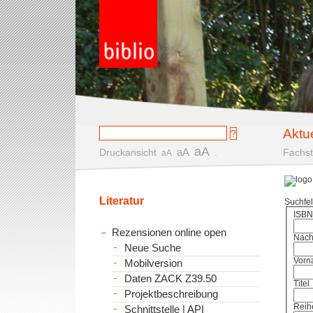
Aktu
aA
aA
Druckansicht
.
Fachst
aA
Literatur
Suchfe
ISBN
Rezensionen online open
Nac
Neue Suche
Vorn
Mobilversion
Daten ZACK Z39.50
Titel
Projektbeschreibung
Reih
Schnittstelle | API