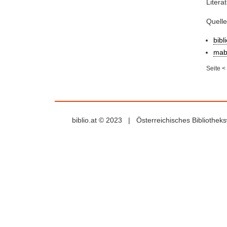
Litera
Quell
bibl
mab
Seite
<
biblio.at © 2023 | Österreichisches Bibliothe