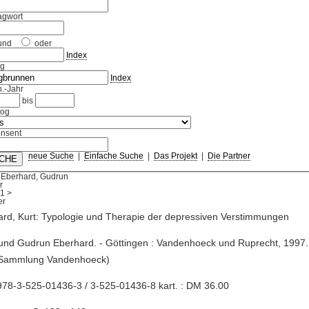
agwort
und
oder
Index
ag
Index
.-Jahr
bis
log
nsent
neue Suche
|
Einfache Suche
|
Das Projekt
|
Die Partner
 Eberhard, Gudrun
r
1
>
rd, Kurt: Typologie und Therapie der depressiven Verstimmungen
 und Gudrun Eberhard. - Göttingen : Vandenhoeck und Ruprecht, 1997. 
(Sammlung Vandenhoeck)
78-3-525-01436-3 / 3-525-01436-8 kart. : DM 36.00