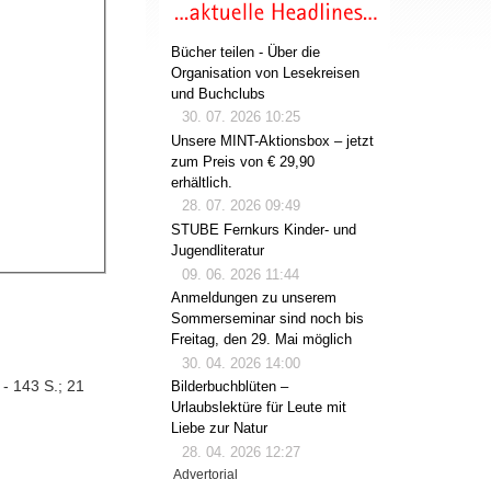
Bücher teilen - Über die
Organisation von Lesekreisen
und Buchclubs
30. 07. 2026 10:25
Unsere MINT-Aktionsbox – jetzt
zum Preis von € 29,90
erhältlich.
28. 07. 2026 09:49
STUBE Fernkurs Kinder- und
Jugendliteratur
09. 06. 2026 11:44
Anmeldungen zu unserem
Sommerseminar sind noch bis
Freitag, den 29. Mai möglich
30. 04. 2026 14:00
- 143 S.; 21
Bilderbuchblüten –
Urlaubslektüre für Leute mit
Liebe zur Natur
28. 04. 2026 12:27
Advertorial