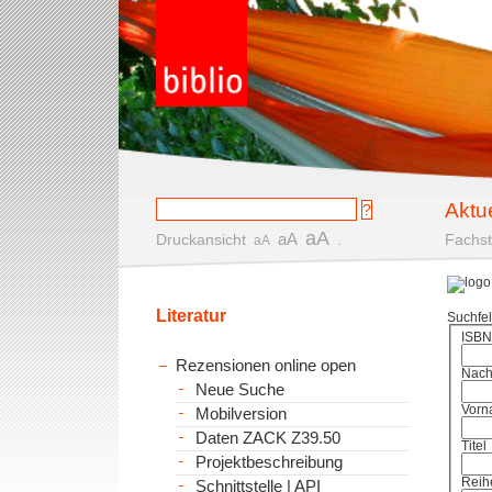
Aktu
aA
aA
Druckansicht
.
Fachst
aA
Literatur
Suchfe
ISBN
Rezensionen online open
Nac
Neue Suche
Vorn
Mobilversion
Daten ZACK Z39.50
Titel
Projektbeschreibung
Reih
Schnittstelle | API