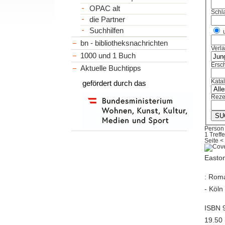
OPAC alt
Schl
die Partner
Suchhilfen
bn - bibliotheksnachrichten
Verl
1000 und 1 Buch
Ersch
Aktuelle Buchtipps
Kata
gefördert durch das
Reze
Person 
1 Treffe
Seite
<
Easton
: Roma
- Köln
ISBN 
19.50 