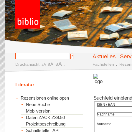
Aktuelles
Serv
aA
aA
Druckansicht
.
Fachstellen
.
Rezen
aA
Literatur
Suchfeld einblen
Rezensionen online open
Neue Suche
ISBN / EAN
Mobilversion
Nachname
Daten ZACK Z39.50
Projektbeschreibung
Vorname
Schnittstelle | API