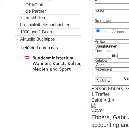
Titel
OPAC alt
die Partner
Reihe
Suchhilfen
Schlagwort
bn - bibliotheksnachrichten
1000 und 1 Buch
und
oder
Aktuelle Buchtipps
Verlag
gefördert durch das
Ersch.-Jahr
bis
Katalog
Rezensent
neue Su
Person Ebbers, 
1 Treffer
Seite
<
1
>
Ebbers, Gabi: 
accounting and